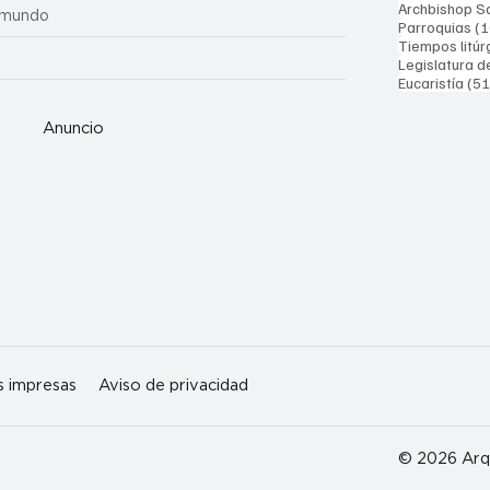
Archbishop Sa
 mundo
Parroquias
(1
Tiempos litúr
Legislatura d
Eucaristía
(51
Anuncio
s impresas
Aviso de privacidad
© 2026 Arqu