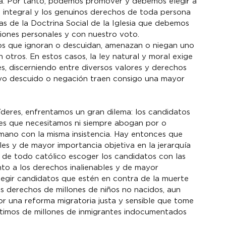
a. Por tanto, podemos promover y debemos elegir a 
 integral y los genuinos derechos de toda persona 
s de la Doctrina Social de la Iglesia que debemos 
siones personales y con nuestro voto.
s que ignoran o descuidan, amenazan o niegan uno 
otros. En estos casos, la ley natural y moral exige 
s, discerniendo entre diversos valores y derechos 
uyo descuido o negación traen consigo una mayor 
líderes, enfrentamos un gran dilema: los candidatos 
es que necesitamos ni siempre abogan por o 
mano con la misma insistencia. Hay entonces que 
s y de mayor importancia objetiva en la jerarquía 
d de todo católico escoger los candidatos con las 
o a los derechos inalienables y de mayor 
elegir candidatos que estén en contra de la muerte 
s derechos de millones de niños no nacidos, aun 
 una reforma migratoria justa y sensible que tome 
ítimos de millones de inmigrantes indocumentados 