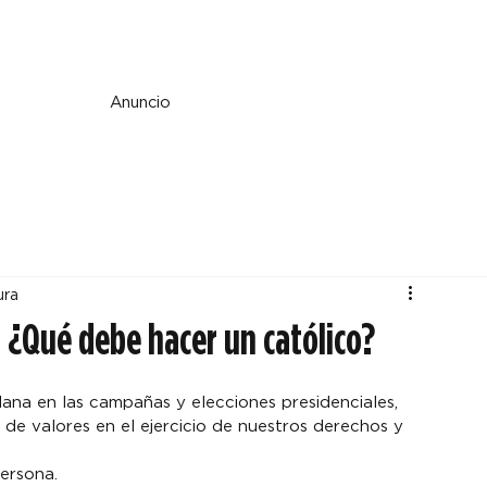
e y espiritualidad
Perspectiva
País y mundo
Fe y cultura
Anuncio
ura
 ¿Qué debe hacer un católico?
ana en las campañas y elecciones presidenciales, 
 de valores en el ejercicio de nuestros derechos y 
ersona.