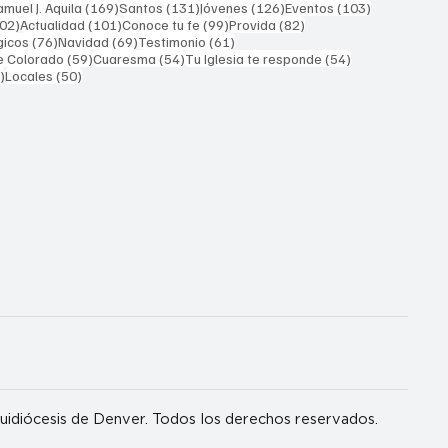
169 entradas
131 entradas
126 entradas
103 entrada
muel J. Aquila
(169)
Santos
(131)
Jóvenes
(126)
Eventos
(103)
102 entradas
101 entradas
99 entradas
82 entradas
02)
Actualidad
(101)
Conoce tu fe
(99)
Provida
(82)
76 entradas
69 entradas
61 entradas
gicos
(76)
Navidad
(69)
Testimonio
(61)
59 entradas
54 entradas
54 entradas
e Colorado
(59)
Cuaresma
(54)
Tu Iglesia te responde
(54)
51 entradas
50 entradas
)
Locales
(50)
idiócesis de Denver. Todos los derechos reservados.