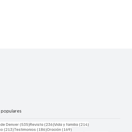
 populares
535 entradas
236 entradas
214 entradas
 de Denver
(535)
Revista
(236)
Vida y familia
(214)
213 entradas
186 entradas
169 entradas
co
(213)
Testimonios
(186)
Oración
(169)