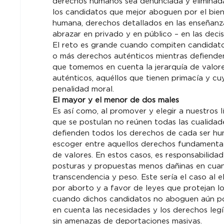
derechos humanos sea denunciada y eliminad
los candidatos que mejor aboguen por el bien
humana, derechos detallados en las enseñanza
abrazar en privado y en público – en las deci
El reto es grande cuando compiten candidato
o más derechos auténticos mientras defienden 
que tomemos en cuenta la jerarquía de valore
auténticos, aquéllos que tienen primacía y c
penalidad moral.
El mayor y el menor de dos males
Es así como, al promover y elegir a nuestros 
que se postulan no reúnen todas las cualidad
defienden todos los derechos de cada ser hu
escoger entre aquellos derechos fundamentale
de valores. En estos casos, es responsabilida
posturas y propuestas menos dañinas en cuant
transcendencia y peso. Este sería el caso al 
por aborto y a favor de leyes que protejan lo
cuando dichos candidatos no aboguen aún por
en cuenta las necesidades y los derechos leg
sin amenazas de deportaciones masivas.