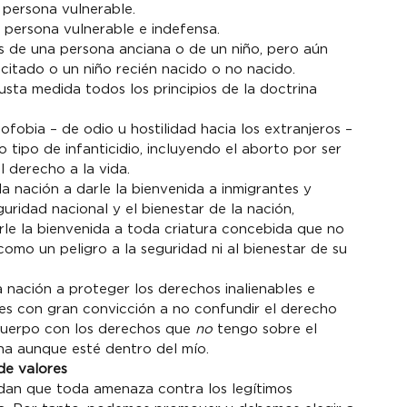
 persona vulnerable.
a persona vulnerable e indefensa.
s de una persona anciana o de un niño, pero aún 
citado o un niño recién nacido o no nacido.
sta medida todos los principios de la doctrina 
fobia – de odio u hostilidad hacia los extranjeros – 
ipo de infanticidio, incluyendo el aborto por ser 
 derecho a la vida.
a nación a darle la bienvenida a inmigrantes y 
uridad nacional y el bienestar de la nación, 
le la bienvenida a toda criatura concebida que no 
omo un peligro a la seguridad ni al bienestar de su 
a nación a proteger los derechos inalienables e 
es con gran convicción a no confundir el derecho 
cuerpo con los derechos que 
no
 tengo sobre el 
na aunque esté dentro del mío.
de valores  
dan que toda amenaza contra los legítimos 