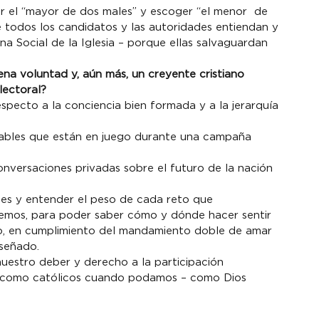
ar el “mayor de dos males” y escoger “el menor  de 
 todos los candidatos y las autoridades entiendan y 
na Social de la Iglesia – porque ellas salvaguardan 
 
a voluntad y, aún más, un creyente cristiano 
ectoral? 
especto a la conciencia bien formada y a la jerarquía 
iables que están en juego durante una campaña 
conversaciones privadas sobre el futuro de la nación 
nes y entender el peso de cada reto que 
mos, para poder saber cómo y dónde hacer sentir 
eno, en cumplimiento del mandamiento doble de amar 
nseñado.
nuestro deber y derecho a la participación 
r como católicos cuando podamos – como Dios 