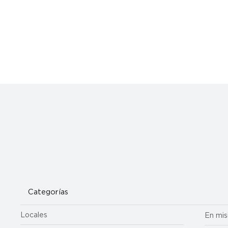
El arzobispo James invita a la arquidiócesis a orar por un
obispo hermano y amigo con cáncer de pulmón
Categorías
Locales
En mis