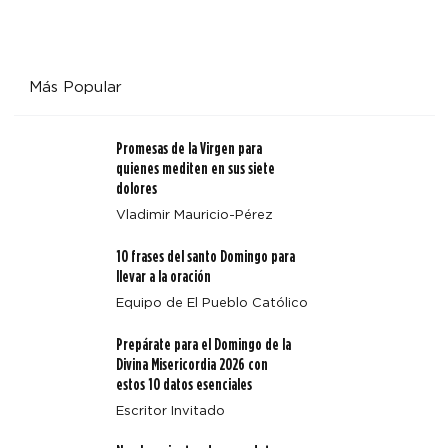
Más Popular
Alegría y diversión toman las alturas en Fiat Fest del
campamento Annunciation Heights
Promesas de la Virgen para
quienes mediten en sus siete
dolores
Vladimir Mauricio-Pérez
10 frases del santo Domingo para
llevar a la oración
Equipo de El Pueblo Católico
Prepárate para el Domingo de la
Divina Misericordia 2026 con
estos 10 datos esenciales
Escritor Invitado