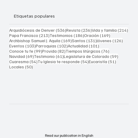
Etiquetas populares
536 entradas
236 entradas
214 
Arquidiócesis de Denver
(536)
Revista
(236)
Vida y familia
(214)
213 entradas
186 entradas
169 entradas
Papa Francisco
(213)
Testimonios
(186)
Oración
(169)
169 entradas
131 entradas
126 ent
Archbishop Samuel J. Aquila
(169)
Santos
(131)
Jóvenes
(126)
103 entradas
102 entradas
101 entradas
Eventos
(103)
Parroquias
(102)
Actualidad
(101)
99 entradas
82 entradas
76 entradas
Conoce tu fe
(99)
Provida
(82)
Tiempos litúrgicos
(76)
69 entradas
61 entradas
59 entrad
Navidad
(69)
Testimonio
(61)
Legislatura de Colorado
(59)
54 entradas
54 entradas
51 entrada
Cuaresma
(54)
Tu Iglesia te responde
(54)
Eucaristía
(51)
50 entradas
Locales
(50)
Read our publication in English