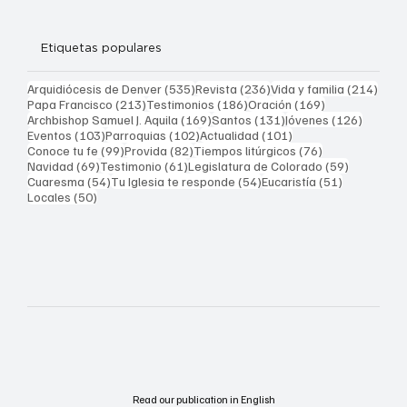
Etiquetas populares
535 entradas
236 entradas
214 
Arquidiócesis de Denver
(535)
Revista
(236)
Vida y familia
(214)
213 entradas
186 entradas
169 entradas
Papa Francisco
(213)
Testimonios
(186)
Oración
(169)
169 entradas
131 entradas
126 ent
Archbishop Samuel J. Aquila
(169)
Santos
(131)
Jóvenes
(126)
103 entradas
102 entradas
101 entradas
Eventos
(103)
Parroquias
(102)
Actualidad
(101)
99 entradas
82 entradas
76 entradas
Conoce tu fe
(99)
Provida
(82)
Tiempos litúrgicos
(76)
69 entradas
61 entradas
59 entrad
Navidad
(69)
Testimonio
(61)
Legislatura de Colorado
(59)
54 entradas
54 entradas
51 entrada
Cuaresma
(54)
Tu Iglesia te responde
(54)
Eucaristía
(51)
50 entradas
Locales
(50)
Read our publication in English