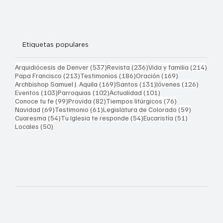
Etiquetas populares
537 entradas
236 entradas
214 
Arquidiócesis de Denver
(537)
Revista
(236)
Vida y familia
(214)
213 entradas
186 entradas
169 entradas
Papa Francisco
(213)
Testimonios
(186)
Oración
(169)
169 entradas
131 entradas
126 ent
Archbishop Samuel J. Aquila
(169)
Santos
(131)
Jóvenes
(126)
103 entradas
102 entradas
101 entradas
Eventos
(103)
Parroquias
(102)
Actualidad
(101)
99 entradas
82 entradas
76 entradas
Conoce tu fe
(99)
Provida
(82)
Tiempos litúrgicos
(76)
69 entradas
61 entradas
59 entrad
Navidad
(69)
Testimonio
(61)
Legislatura de Colorado
(59)
54 entradas
54 entradas
51 entrada
Cuaresma
(54)
Tu Iglesia te responde
(54)
Eucaristía
(51)
50 entradas
Locales
(50)