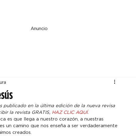
e y espiritualidad
Perspectiva
País y mundo
Fe y cultura
Anuncio
ura
esús
os publicado en la última edición de la nueva revisa 
ibir la revista GRATIS, 
HAZ CLIC AQUÍ.
ca es que llega a nuestro corazón, a nuestras 
ca es un camino que nos enseña a ser verdaderamente 
uimos creados.