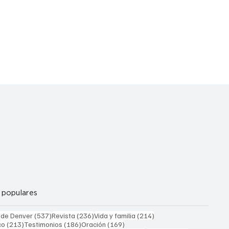
 populares
537 entradas
236 entradas
214 entradas
 de Denver
(537)
Revista
(236)
Vida y familia
(214)
213 entradas
186 entradas
169 entradas
co
(213)
Testimonios
(186)
Oración
(169)