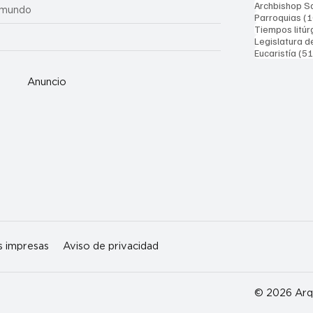
Archbishop Sa
 mundo
Parroquias
(1
Tiempos litúr
Legislatura d
Eucaristía
(51
Anuncio
s impresas
Aviso de privacidad
© 2026 Arqu