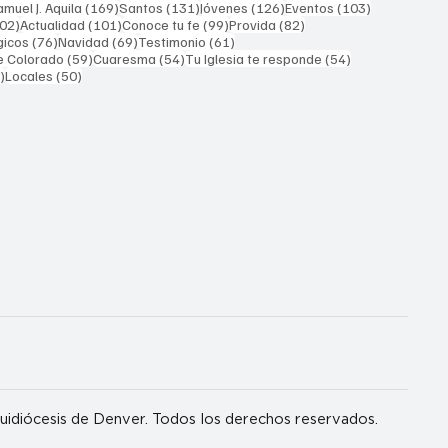
169 entradas
131 entradas
126 entradas
103 entrada
muel J. Aquila
(169)
Santos
(131)
Jóvenes
(126)
Eventos
(103)
102 entradas
101 entradas
99 entradas
82 entradas
02)
Actualidad
(101)
Conoce tu fe
(99)
Provida
(82)
76 entradas
69 entradas
61 entradas
gicos
(76)
Navidad
(69)
Testimonio
(61)
59 entradas
54 entradas
54 entradas
e Colorado
(59)
Cuaresma
(54)
Tu Iglesia te responde
(54)
51 entradas
50 entradas
)
Locales
(50)
idiócesis de Denver. Todos los derechos reservados.