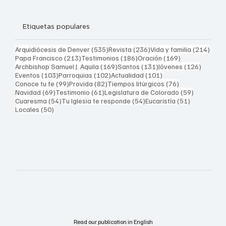
Etiquetas populares
535 entradas
236 entradas
214 
Arquidiócesis de Denver
(535)
Revista
(236)
Vida y familia
(214)
213 entradas
186 entradas
169 entradas
Papa Francisco
(213)
Testimonios
(186)
Oración
(169)
169 entradas
131 entradas
126 ent
Archbishop Samuel J. Aquila
(169)
Santos
(131)
Jóvenes
(126)
103 entradas
102 entradas
101 entradas
Eventos
(103)
Parroquias
(102)
Actualidad
(101)
99 entradas
82 entradas
76 entradas
Conoce tu fe
(99)
Provida
(82)
Tiempos litúrgicos
(76)
69 entradas
61 entradas
59 entrad
Navidad
(69)
Testimonio
(61)
Legislatura de Colorado
(59)
54 entradas
54 entradas
51 entrada
Cuaresma
(54)
Tu Iglesia te responde
(54)
Eucaristía
(51)
50 entradas
Locales
(50)
Read our publication in English