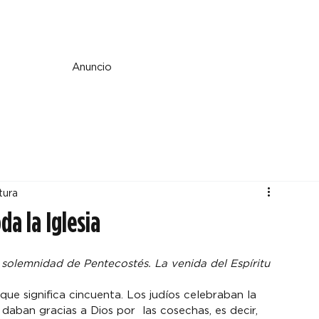
e y espiritualidad
Perspectiva
País y mundo
Fe y cultura
Anuncio
tura
da la Iglesia
 solemnidad de Pentecostés. La venida del Espíritu 
ue significa cincuenta. Los judíos celebraban la 
 daban gracias a Dios por  las cosechas, es decir, 