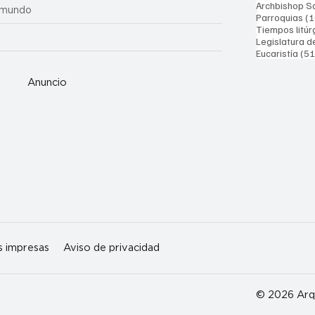
Archbishop Sa
 mundo
Parroquias
(1
Tiempos litúr
Legislatura d
Eucaristía
(51
Anuncio
s impresas
Aviso de privacidad
© 2026 Arqu