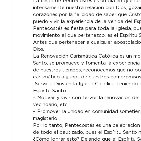
La fiesta de Pentecostés es un día en que los
intensamente nuestra relación con Dios, goza
corazones por la felicidad de saber que Crist
puedo vivir la experiencia de la venida del Esp
Pentecostés es fiesta para toda la Iglesia, pue
movimiento al que pertenezco, es el Espíritu S
Antes que pertenecer a cualquier apostolado 
Dios.
La Renovación Carismática Católica es un mov
Santo, se promueve y fomenta la experiencia 
de nuestros tiempos, reconocemos que no pod
carismático algunos de nuestros compromisos
-Servir a Dios en la Iglesia Católica, teniendo
Espíritu Santo.
– Motivar y vivir con fervor la renovación del 
vecindario, etc.
– Promover la unidad en comunidad sometiéndo
magisterio.
Por lo tanto, Pentecostés es una celebración
de todo el bautizado, pues el Espíritu Santo n
¿Cómo lograr esto? Dejando que el Espíritu S