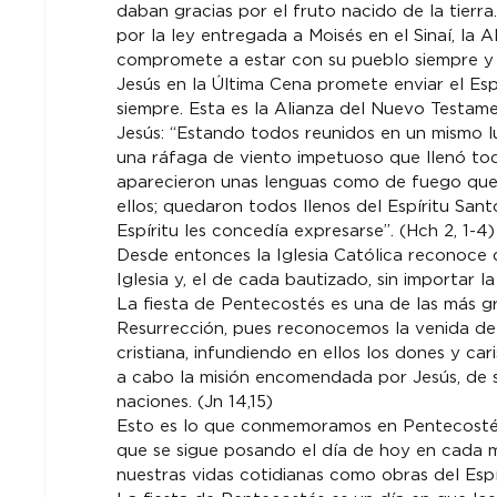
daban gracias por el fruto nacido de la tierra
por la ley entregada a Moisés en el Sinaí, la
compromete a estar con su pueblo siempre y 
Jesús en la Última Cena promete enviar el Esp
siempre. Esta es la Alianza del Nuevo Testame
Jesús: “Estando todos reunidos en un mismo lu
una ráfaga de viento impetuoso que llenó tod
aparecieron unas lenguas como de fuego que 
ellos; quedaron todos llenos del Espíritu Sant
Espíritu les concedía expresarse”. (Hch 2, 1-4)
Desde entonces la Iglesia Católica reconoce q
Iglesia y, el de cada bautizado, sin importar 
La fiesta de Pentecostés es una de las más g
Resurrección, pues reconocemos la venida del
cristiana, infundiendo en ellos los dones y ca
a cabo la misión encomendada por Jesús, de ser
naciones. (Jn 14,15)
Esto es lo que conmemoramos en Pentecostés,
que se sigue posando el día de hoy en cada mi
nuestras vidas cotidianas como obras del Espír