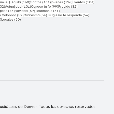
169 entradas
131 entradas
126 entradas
103 entrada
muel J. Aquila
(169)
Santos
(131)
Jóvenes
(126)
Eventos
(103)
102 entradas
101 entradas
99 entradas
82 entradas
02)
Actualidad
(101)
Conoce tu fe
(99)
Provida
(82)
76 entradas
69 entradas
61 entradas
gicos
(76)
Navidad
(69)
Testimonio
(61)
59 entradas
54 entradas
54 entradas
e Colorado
(59)
Cuaresma
(54)
Tu Iglesia te responde
(54)
51 entradas
50 entradas
)
Locales
(50)
idiócesis de Denver. Todos los derechos reservados.