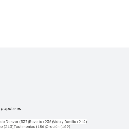
 populares
537 entradas
236 entradas
214 entradas
 de Denver
(537)
Revista
(236)
Vida y familia
(214)
213 entradas
186 entradas
169 entradas
co
(213)
Testimonios
(186)
Oración
(169)