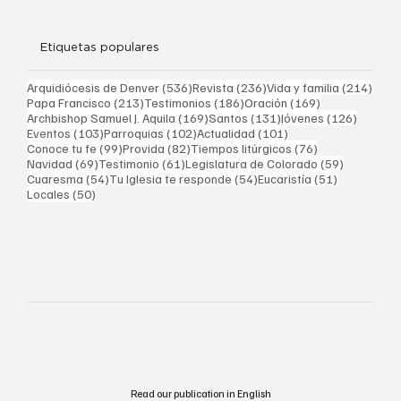
Etiquetas populares
536 entradas
236 entradas
214 
Arquidiócesis de Denver
(536)
Revista
(236)
Vida y familia
(214)
213 entradas
186 entradas
169 entradas
Papa Francisco
(213)
Testimonios
(186)
Oración
(169)
169 entradas
131 entradas
126 ent
Archbishop Samuel J. Aquila
(169)
Santos
(131)
Jóvenes
(126)
103 entradas
102 entradas
101 entradas
Eventos
(103)
Parroquias
(102)
Actualidad
(101)
99 entradas
82 entradas
76 entradas
Conoce tu fe
(99)
Provida
(82)
Tiempos litúrgicos
(76)
69 entradas
61 entradas
59 entrad
Navidad
(69)
Testimonio
(61)
Legislatura de Colorado
(59)
54 entradas
54 entradas
51 entrada
Cuaresma
(54)
Tu Iglesia te responde
(54)
Eucaristía
(51)
50 entradas
Locales
(50)
Read our publication in English