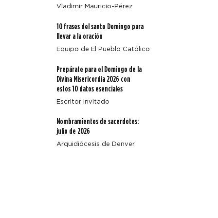
Vladimir Mauricio-Pérez
Cuatro enseñanzas clave de Magnifica Humanitas
10 frases del santo Domingo para
llevar a la oración
Equipo de El Pueblo Católico
Prepárate para el Domingo de la
Divina Misericordia 2026 con
estos 10 datos esenciales
Escritor Invitado
Nombramientos de sacerdotes:
julio de 2026
Arquidiócesis de Denver