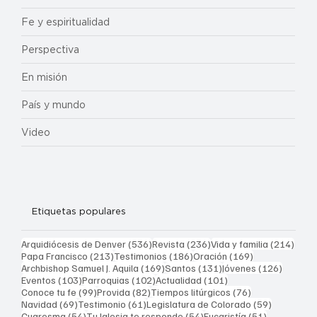
Fe y espiritualidad
Perspectiva
En misión
País y mundo
Video
Etiquetas populares
536 entradas
236 entradas
214 
Arquidiócesis de Denver
(536)
Revista
(236)
Vida y familia
(214)
213 entradas
186 entradas
169 entradas
Papa Francisco
(213)
Testimonios
(186)
Oración
(169)
169 entradas
131 entradas
126 ent
Archbishop Samuel J. Aquila
(169)
Santos
(131)
Jóvenes
(126)
103 entradas
102 entradas
101 entradas
Eventos
(103)
Parroquias
(102)
Actualidad
(101)
99 entradas
82 entradas
76 entradas
Conoce tu fe
(99)
Provida
(82)
Tiempos litúrgicos
(76)
69 entradas
61 entradas
59 entrad
Navidad
(69)
Testimonio
(61)
Legislatura de Colorado
(59)
54 entradas
54 entradas
51 entrada
Cuaresma
(54)
Tu Iglesia te responde
(54)
Eucaristía
(51)