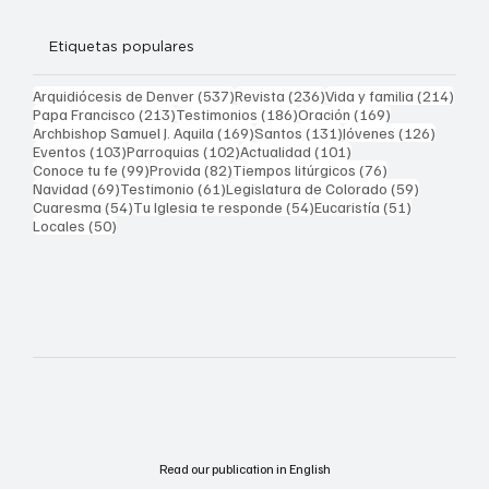
Etiquetas populares
537 entradas
236 entradas
214 
Arquidiócesis de Denver
(537)
Revista
(236)
Vida y familia
(214)
213 entradas
186 entradas
169 entradas
Papa Francisco
(213)
Testimonios
(186)
Oración
(169)
169 entradas
131 entradas
126 ent
Archbishop Samuel J. Aquila
(169)
Santos
(131)
Jóvenes
(126)
103 entradas
102 entradas
101 entradas
Eventos
(103)
Parroquias
(102)
Actualidad
(101)
99 entradas
82 entradas
76 entradas
Conoce tu fe
(99)
Provida
(82)
Tiempos litúrgicos
(76)
69 entradas
61 entradas
59 entrad
Navidad
(69)
Testimonio
(61)
Legislatura de Colorado
(59)
54 entradas
54 entradas
51 entrada
Cuaresma
(54)
Tu Iglesia te responde
(54)
Eucaristía
(51)
50 entradas
Locales
(50)
Read our publication in English