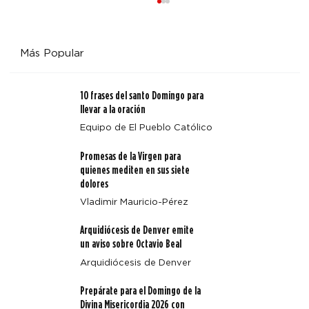
Más Popular
10 frases del santo Domingo para
llevar a la oración
Equipo de El Pueblo Católico
Promesas de la Virgen para
Arquidiócesis de Denver emite un aviso sobre Octavio
quienes mediten en sus siete
Beal
dolores
Vladimir Mauricio-Pérez
Arquidiócesis de Denver emite
un aviso sobre Octavio Beal
Arquidiócesis de Denver
Prepárate para el Domingo de la
Divina Misericordia 2026 con