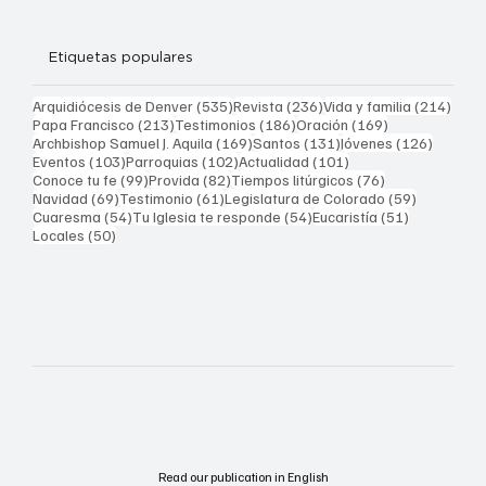
Etiquetas populares
535 entradas
236 entradas
214 
Arquidiócesis de Denver
(535)
Revista
(236)
Vida y familia
(214)
213 entradas
186 entradas
169 entradas
Papa Francisco
(213)
Testimonios
(186)
Oración
(169)
169 entradas
131 entradas
126 ent
Archbishop Samuel J. Aquila
(169)
Santos
(131)
Jóvenes
(126)
103 entradas
102 entradas
101 entradas
Eventos
(103)
Parroquias
(102)
Actualidad
(101)
99 entradas
82 entradas
76 entradas
Conoce tu fe
(99)
Provida
(82)
Tiempos litúrgicos
(76)
69 entradas
61 entradas
59 entrad
Navidad
(69)
Testimonio
(61)
Legislatura de Colorado
(59)
54 entradas
54 entradas
51 entrada
Cuaresma
(54)
Tu Iglesia te responde
(54)
Eucaristía
(51)
50 entradas
Locales
(50)
Read our publication in English