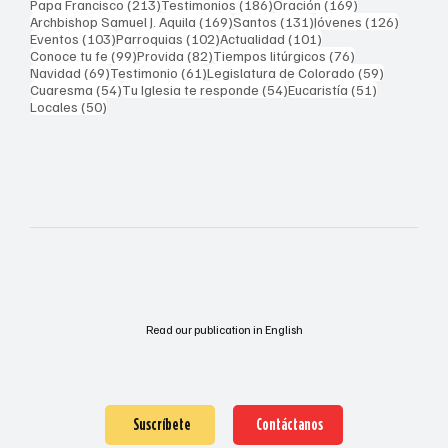
213 entradas
186 entradas
169 entradas
Papa Francisco
(213)
Testimonios
(186)
Oración
(169)
169 entradas
131 entradas
126 ent
Archbishop Samuel J. Aquila
(169)
Santos
(131)
Jóvenes
(126)
103 entradas
102 entradas
101 entradas
Eventos
(103)
Parroquias
(102)
Actualidad
(101)
99 entradas
82 entradas
76 entradas
Conoce tu fe
(99)
Provida
(82)
Tiempos litúrgicos
(76)
69 entradas
61 entradas
59 entrad
Navidad
(69)
Testimonio
(61)
Legislatura de Colorado
(59)
54 entradas
54 entradas
51 entrada
Cuaresma
(54)
Tu Iglesia te responde
(54)
Eucaristía
(51)
50 entradas
Locales
(50)
Read our publication in English
Suscríbete
Contáctanos