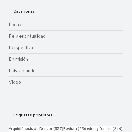
Categorías
Locales
Fe y espiritualidad
Perspectiva
En misión
País y mundo
Video
Etiquetas populares
537 entradas
236 entradas
214 
Arquidiócesis de Denver
(537)
Revista
(236)
Vida y familia
(214)