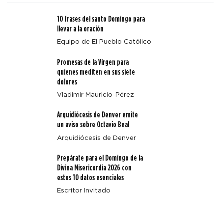
10 frases del santo Domingo para
llevar a la oración
Equipo de El Pueblo Católico
Promesas de la Virgen para
Arquidiócesis de Denver emite un aviso sobre Octavio
quienes mediten en sus siete
Beal
dolores
Vladimir Mauricio-Pérez
Arquidiócesis de Denver emite
un aviso sobre Octavio Beal
Arquidiócesis de Denver
Prepárate para el Domingo de la
Divina Misericordia 2026 con
estos 10 datos esenciales
Escritor Invitado