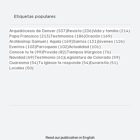
Etiquetas populares
537 entradas
236 entradas
214 
Arquidiócesis de Denver
(537)
Revista
(236)
Vida y familia
(214)
213 entradas
186 entradas
169 entradas
Papa Francisco
(213)
Testimonios
(186)
Oración
(169)
169 entradas
131 entradas
126 ent
Archbishop Samuel J. Aquila
(169)
Santos
(131)
Jóvenes
(126)
103 entradas
102 entradas
101 entradas
Eventos
(103)
Parroquias
(102)
Actualidad
(101)
99 entradas
82 entradas
76 entradas
Conoce tu fe
(99)
Provida
(82)
Tiempos litúrgicos
(76)
69 entradas
61 entradas
59 entrad
Navidad
(69)
Testimonio
(61)
Legislatura de Colorado
(59)
54 entradas
54 entradas
51 entrada
Cuaresma
(54)
Tu Iglesia te responde
(54)
Eucaristía
(51)
50 entradas
Locales
(50)
Read our publication in English