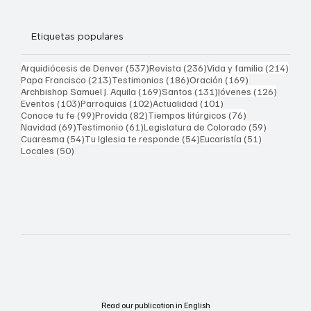
Etiquetas populares
537 entradas
236 entradas
214 
Arquidiócesis de Denver
(537)
Revista
(236)
Vida y familia
(214)
213 entradas
186 entradas
169 entradas
Papa Francisco
(213)
Testimonios
(186)
Oración
(169)
169 entradas
131 entradas
126 ent
Archbishop Samuel J. Aquila
(169)
Santos
(131)
Jóvenes
(126)
103 entradas
102 entradas
101 entradas
Eventos
(103)
Parroquias
(102)
Actualidad
(101)
99 entradas
82 entradas
76 entradas
Conoce tu fe
(99)
Provida
(82)
Tiempos litúrgicos
(76)
69 entradas
61 entradas
59 entrad
Navidad
(69)
Testimonio
(61)
Legislatura de Colorado
(59)
54 entradas
54 entradas
51 entrada
Cuaresma
(54)
Tu Iglesia te responde
(54)
Eucaristía
(51)
50 entradas
Locales
(50)
Read our publication in English