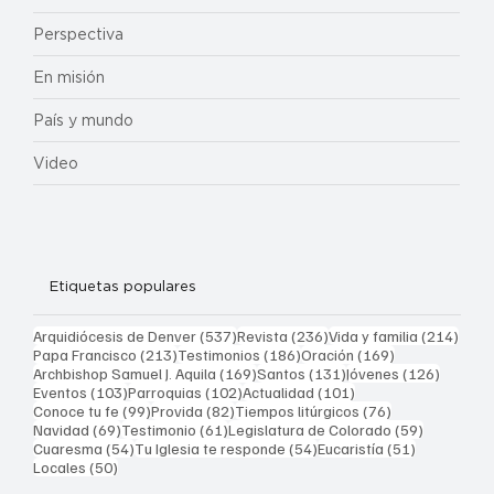
Perspectiva
En misión
País y mundo
Video
Etiquetas populares
537 entradas
236 entradas
214 
Arquidiócesis de Denver
(537)
Revista
(236)
Vida y familia
(214)
213 entradas
186 entradas
169 entradas
Papa Francisco
(213)
Testimonios
(186)
Oración
(169)
169 entradas
131 entradas
126 ent
Archbishop Samuel J. Aquila
(169)
Santos
(131)
Jóvenes
(126)
103 entradas
102 entradas
101 entradas
Eventos
(103)
Parroquias
(102)
Actualidad
(101)
99 entradas
82 entradas
76 entradas
Conoce tu fe
(99)
Provida
(82)
Tiempos litúrgicos
(76)
69 entradas
61 entradas
59 entrad
Navidad
(69)
Testimonio
(61)
Legislatura de Colorado
(59)
54 entradas
54 entradas
51 entrada
Cuaresma
(54)
Tu Iglesia te responde
(54)
Eucaristía
(51)
50 entradas
Locales
(50)