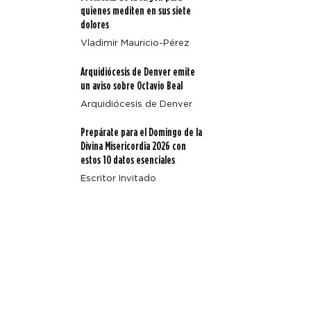
Arquidiócesis de Denver emite un aviso sobre Octavio
quienes mediten en sus siete
Beal
dolores
Vladimir Mauricio-Pérez
Arquidiócesis de Denver emite
un aviso sobre Octavio Beal
Arquidiócesis de Denver
Prepárate para el Domingo de la
Divina Misericordia 2026 con
estos 10 datos esenciales
Escritor Invitado