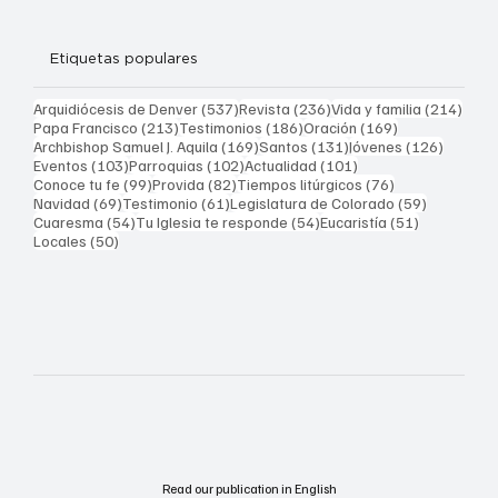
Etiquetas populares
537 entradas
236 entradas
214 
Arquidiócesis de Denver
(537)
Revista
(236)
Vida y familia
(214)
213 entradas
186 entradas
169 entradas
Papa Francisco
(213)
Testimonios
(186)
Oración
(169)
169 entradas
131 entradas
126 ent
Archbishop Samuel J. Aquila
(169)
Santos
(131)
Jóvenes
(126)
103 entradas
102 entradas
101 entradas
Eventos
(103)
Parroquias
(102)
Actualidad
(101)
99 entradas
82 entradas
76 entradas
Conoce tu fe
(99)
Provida
(82)
Tiempos litúrgicos
(76)
69 entradas
61 entradas
59 entrad
Navidad
(69)
Testimonio
(61)
Legislatura de Colorado
(59)
54 entradas
54 entradas
51 entrada
Cuaresma
(54)
Tu Iglesia te responde
(54)
Eucaristía
(51)
50 entradas
Locales
(50)
Read our publication in English