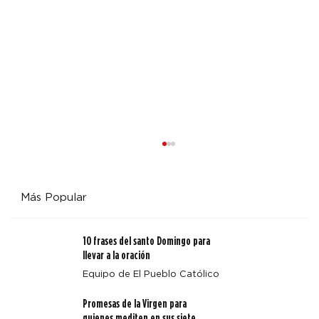
Más Popular
10 frases del santo Domingo para
llevar a la oración
Equipo de El Pueblo Católico
Promesas de la Virgen para
Arquidiócesis de Denver emite un aviso sobre Octavio
quienes mediten en sus siete