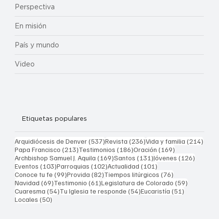
Perspectiva
En misión
País y mundo
Video
Etiquetas populares
537 entradas
236 entradas
214 
Arquidiócesis de Denver
(537)
Revista
(236)
Vida y familia
(214)
213 entradas
186 entradas
169 entradas
Papa Francisco
(213)
Testimonios
(186)
Oración
(169)
169 entradas
131 entradas
126 ent
Archbishop Samuel J. Aquila
(169)
Santos
(131)
Jóvenes
(126)
103 entradas
102 entradas
101 entradas
Eventos
(103)
Parroquias
(102)
Actualidad
(101)
99 entradas
82 entradas
76 entradas
Conoce tu fe
(99)
Provida
(82)
Tiempos litúrgicos
(76)
69 entradas
61 entradas
59 entrad
Navidad
(69)
Testimonio
(61)
Legislatura de Colorado
(59)
54 entradas
54 entradas
51 entrada
Cuaresma
(54)
Tu Iglesia te responde
(54)
Eucaristía
(51)
50 entradas
Locales
(50)