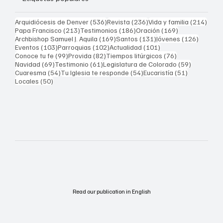
536 entradas
236 entradas
214 
Arquidiócesis de Denver
(536)
Revista
(236)
Vida y familia
(214)
213 entradas
186 entradas
169 entradas
Papa Francisco
(213)
Testimonios
(186)
Oración
(169)
169 entradas
131 entradas
126 ent
Archbishop Samuel J. Aquila
(169)
Santos
(131)
Jóvenes
(126)
103 entradas
102 entradas
101 entradas
Eventos
(103)
Parroquias
(102)
Actualidad
(101)
99 entradas
82 entradas
76 entradas
Conoce tu fe
(99)
Provida
(82)
Tiempos litúrgicos
(76)
69 entradas
61 entradas
59 entrad
Navidad
(69)
Testimonio
(61)
Legislatura de Colorado
(59)
54 entradas
54 entradas
51 entrada
Cuaresma
(54)
Tu Iglesia te responde
(54)
Eucaristía
(51)
50 entradas
Locales
(50)
Read our publication in English