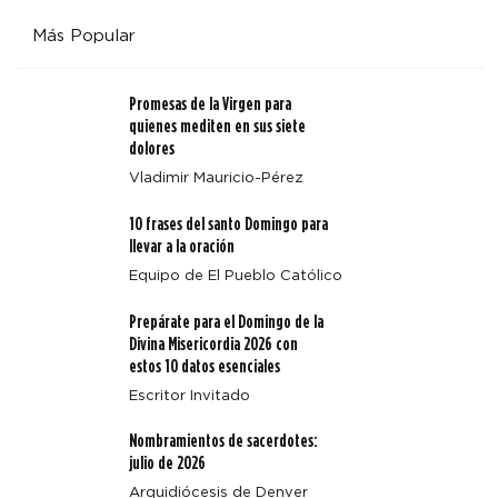
Más Popular
Promesas de la Virgen para
quienes mediten en sus siete
dolores
Vladimir Mauricio-Pérez
Cuatro enseñanzas clave de Magnifica Humanitas
10 frases del santo Domingo para
llevar a la oración
Equipo de El Pueblo Católico
Prepárate para el Domingo de la
Divina Misericordia 2026 con
estos 10 datos esenciales
Escritor Invitado
Nombramientos de sacerdotes:
julio de 2026
Arquidiócesis de Denver