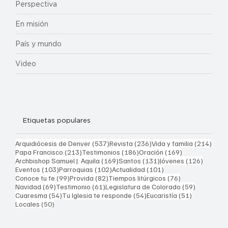
Perspectiva
En misión
País y mundo
Video
Etiquetas populares
537 entradas
236 entradas
214 
Arquidiócesis de Denver
(537)
Revista
(236)
Vida y familia
(214)
213 entradas
186 entradas
169 entradas
Papa Francisco
(213)
Testimonios
(186)
Oración
(169)
169 entradas
131 entradas
126 ent
Archbishop Samuel J. Aquila
(169)
Santos
(131)
Jóvenes
(126)
103 entradas
102 entradas
101 entradas
Eventos
(103)
Parroquias
(102)
Actualidad
(101)
99 entradas
82 entradas
76 entradas
Conoce tu fe
(99)
Provida
(82)
Tiempos litúrgicos
(76)
69 entradas
61 entradas
59 entrad
Navidad
(69)
Testimonio
(61)
Legislatura de Colorado
(59)
54 entradas
54 entradas
51 entrada
Cuaresma
(54)
Tu Iglesia te responde
(54)
Eucaristía
(51)
50 entradas
Locales
(50)