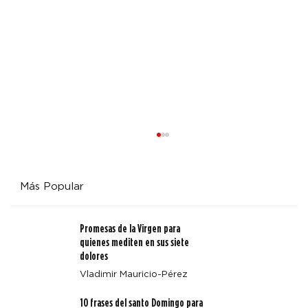
Más Popular
Promesas de la Virgen para
quienes mediten en sus siete
dolores
Vladimir Mauricio-Pérez
Arquidiócesis de Denver emite un aviso sobre Octavio
10 frases del santo Domingo para