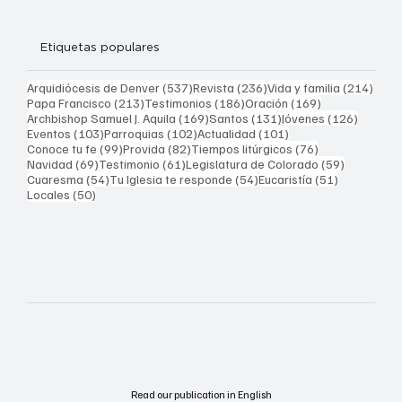
Etiquetas populares
537 entradas
236 entradas
214 
Arquidiócesis de Denver
(537)
Revista
(236)
Vida y familia
(214)
213 entradas
186 entradas
169 entradas
Papa Francisco
(213)
Testimonios
(186)
Oración
(169)
169 entradas
131 entradas
126 ent
Archbishop Samuel J. Aquila
(169)
Santos
(131)
Jóvenes
(126)
103 entradas
102 entradas
101 entradas
Eventos
(103)
Parroquias
(102)
Actualidad
(101)
99 entradas
82 entradas
76 entradas
Conoce tu fe
(99)
Provida
(82)
Tiempos litúrgicos
(76)
69 entradas
61 entradas
59 entrad
Navidad
(69)
Testimonio
(61)
Legislatura de Colorado
(59)
54 entradas
54 entradas
51 entrada
Cuaresma
(54)
Tu Iglesia te responde
(54)
Eucaristía
(51)
50 entradas
Locales
(50)
Read our publication in English