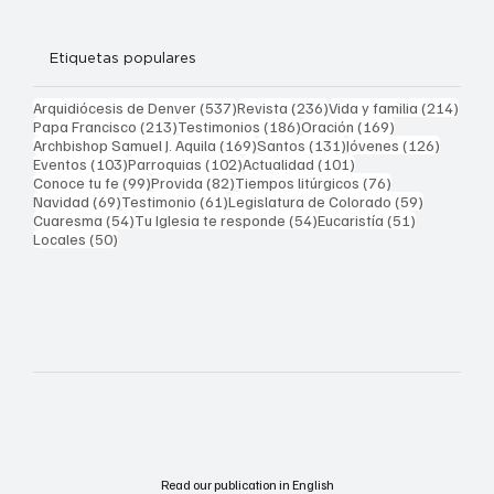
Etiquetas populares
537 entradas
236 entradas
214 
Arquidiócesis de Denver
(537)
Revista
(236)
Vida y familia
(214)
213 entradas
186 entradas
169 entradas
Papa Francisco
(213)
Testimonios
(186)
Oración
(169)
169 entradas
131 entradas
126 ent
Archbishop Samuel J. Aquila
(169)
Santos
(131)
Jóvenes
(126)
103 entradas
102 entradas
101 entradas
Eventos
(103)
Parroquias
(102)
Actualidad
(101)
99 entradas
82 entradas
76 entradas
Conoce tu fe
(99)
Provida
(82)
Tiempos litúrgicos
(76)
69 entradas
61 entradas
59 entrad
Navidad
(69)
Testimonio
(61)
Legislatura de Colorado
(59)
54 entradas
54 entradas
51 entrada
Cuaresma
(54)
Tu Iglesia te responde
(54)
Eucaristía
(51)
50 entradas
Locales
(50)
Read our publication in English