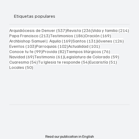
Etiquetas populares
537 entradas
236 entradas
214 
Arquidiócesis de Denver
(537)
Revista
(236)
Vida y familia
(214)
213 entradas
186 entradas
169 entradas
Papa Francisco
(213)
Testimonios
(186)
Oración
(169)
169 entradas
131 entradas
126 ent
Archbishop Samuel J. Aquila
(169)
Santos
(131)
Jóvenes
(126)
103 entradas
102 entradas
101 entradas
Eventos
(103)
Parroquias
(102)
Actualidad
(101)
99 entradas
82 entradas
76 entradas
Conoce tu fe
(99)
Provida
(82)
Tiempos litúrgicos
(76)
69 entradas
61 entradas
59 entrad
Navidad
(69)
Testimonio
(61)
Legislatura de Colorado
(59)
54 entradas
54 entradas
51 entrada
Cuaresma
(54)
Tu Iglesia te responde
(54)
Eucaristía
(51)
50 entradas
Locales
(50)
Read our publication in English