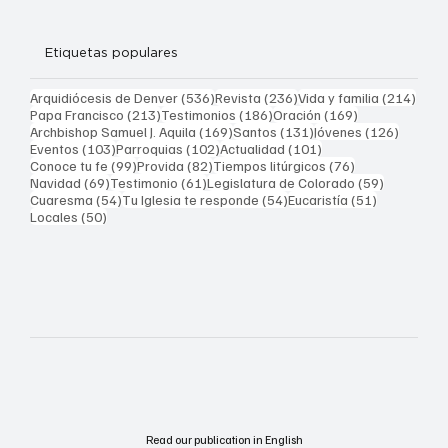
Etiquetas populares
536 entradas
236 entradas
214 
Arquidiócesis de Denver
(536)
Revista
(236)
Vida y familia
(214)
213 entradas
186 entradas
169 entradas
Papa Francisco
(213)
Testimonios
(186)
Oración
(169)
169 entradas
131 entradas
126 ent
Archbishop Samuel J. Aquila
(169)
Santos
(131)
Jóvenes
(126)
103 entradas
102 entradas
101 entradas
Eventos
(103)
Parroquias
(102)
Actualidad
(101)
99 entradas
82 entradas
76 entradas
Conoce tu fe
(99)
Provida
(82)
Tiempos litúrgicos
(76)
69 entradas
61 entradas
59 entrad
Navidad
(69)
Testimonio
(61)
Legislatura de Colorado
(59)
54 entradas
54 entradas
51 entrada
Cuaresma
(54)
Tu Iglesia te responde
(54)
Eucaristía
(51)
50 entradas
Locales
(50)
Read our publication in English