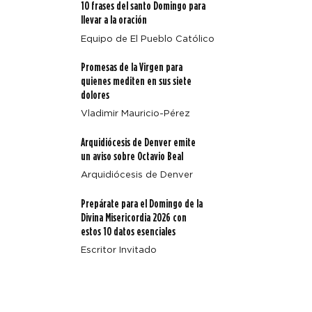
10 frases del santo Domingo para
llevar a la oración
Equipo de El Pueblo Católico
Promesas de la Virgen para
Arquidiócesis de Denver emite un aviso sobre Octavio
quienes mediten en sus siete
Beal
dolores
Vladimir Mauricio-Pérez
Arquidiócesis de Denver emite
un aviso sobre Octavio Beal
Arquidiócesis de Denver
Prepárate para el Domingo de la
Divina Misericordia 2026 con
estos 10 datos esenciales
Escritor Invitado