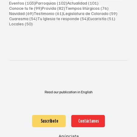
103 entradas
102 entradas
101 entradas
Eventos
(103)
Parroquias
(102)
Actualidad
(101)
99 entradas
82 entradas
76 entradas
Conoce tu fe
(99)
Provida
(82)
Tiempos litúrgicos
(76)
69 entradas
61 entradas
59 entrad
Navidad
(69)
Testimonio
(61)
Legislatura de Colorado
(59)
54 entradas
54 entradas
51 entrada
Cuaresma
(54)
Tu Iglesia te responde
(54)
Eucaristía
(51)
50 entradas
Locales
(50)
Read our publication in English
Suscríbete
Contáctanos
Anúnciate