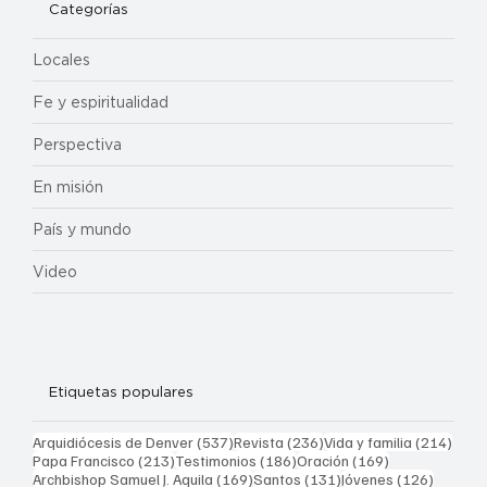
Categorías
Locales
Fe y espiritualidad
Perspectiva
En misión
País y mundo
Video
Etiquetas populares
537 entradas
236 entradas
214 
Arquidiócesis de Denver
(537)
Revista
(236)
Vida y familia
(214)
213 entradas
186 entradas
169 entradas
Papa Francisco
(213)
Testimonios
(186)
Oración
(169)
169 entradas
131 entradas
126 ent
Archbishop Samuel J. Aquila
(169)
Santos
(131)
Jóvenes
(126)