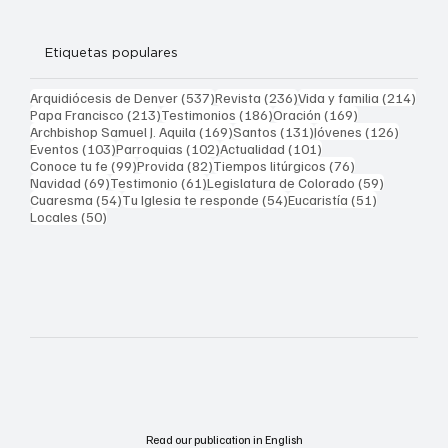
Etiquetas populares
537 entradas
236 entradas
214 
Arquidiócesis de Denver
(537)
Revista
(236)
Vida y familia
(214)
213 entradas
186 entradas
169 entradas
Papa Francisco
(213)
Testimonios
(186)
Oración
(169)
169 entradas
131 entradas
126 ent
Archbishop Samuel J. Aquila
(169)
Santos
(131)
Jóvenes
(126)
103 entradas
102 entradas
101 entradas
Eventos
(103)
Parroquias
(102)
Actualidad
(101)
99 entradas
82 entradas
76 entradas
Conoce tu fe
(99)
Provida
(82)
Tiempos litúrgicos
(76)
69 entradas
61 entradas
59 entrad
Navidad
(69)
Testimonio
(61)
Legislatura de Colorado
(59)
54 entradas
54 entradas
51 entrada
Cuaresma
(54)
Tu Iglesia te responde
(54)
Eucaristía
(51)
50 entradas
Locales
(50)
Read our publication in English