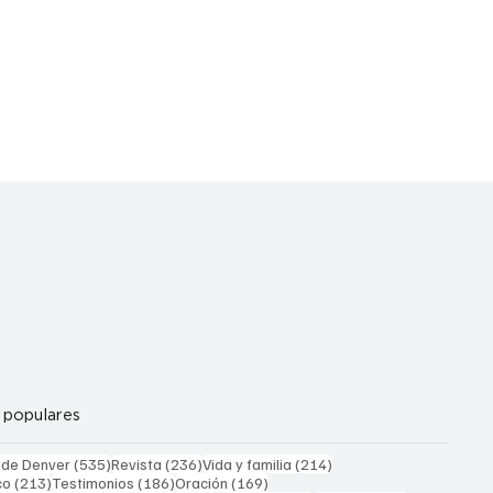
 populares
535 entradas
236 entradas
214 entradas
 de Denver
(535)
Revista
(236)
Vida y familia
(214)
213 entradas
186 entradas
169 entradas
co
(213)
Testimonios
(186)
Oración
(169)