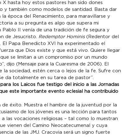
o X hasta hoy estos pastores han sido dones 
gico y también como modelos de santidad. Basta dar 
n la época del Renacimiento, para maravillarse y 
ctoria a su pregunta es algo que supera mi 
 Pablo II venía de una tradición de fe segura y 
n de Jesucristo. 
Redemptor Hominis
 (Redentor del 
a. El Papa Benedicto XVI ha experimentado el 
uerza que Dios existe y que está vivo. Quiere llegar 
os que se limitan a un compromiso por un mundo 
”, dijo (Mensaje para la Cuaresma de 2006). El 
la sociedad, estén cerca o lejos de la fe. Sufre con 
 Se da totalmente en su tarea de pastor”.
ara los Laicos fue testigo del inicio a las Jornadas 
ue este importante evento eclesial ha contribuido 
ia de éxito. Muestra el hambre de la juventud por la 
usiasmo de los jóvenes es una lección para tantos 
 a las vocaciones religiosas – tal como lo muestran 
que vienen del Camino Neocatecumenal y cuya 
ncia de las JMJ. Cracovia será un signo fuerte 