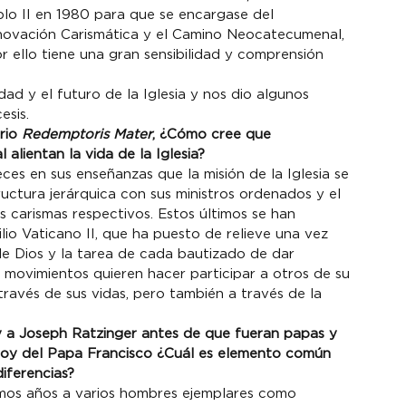
o II en 1980 para que se encargase del 
enovación Carismática y el Camino Neocatecumenal, 
 ello tiene una gran sensibilidad y comprensión 
idad y el futuro de la Iglesia y nos dio algunos 
esis.
rio 
Redemptoris Mater
, ¿Cómo cree que 
ientan la vida de la Iglesia?
ces en sus enseñanzas que la misión de la Iglesia se 
ructura jerárquica con sus ministros ordenados y el 
s carismas respectivos. Estos últimos se han 
io Vaticano II, que ha puesto de relieve una vez 
e Dios y la tarea de cada bautizado de dar 
 movimientos quieren hacer participar a otros de su 
través de sus vidas, pero también a través de la 
y a Joseph Ratzinger antes de que fueran papas y 
 hoy del Papa Francisco ¿Cuál es elemento común 
iferencias?
timos años a varios hombres ejemplares como 