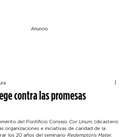
e y espiritualidad
Perspectiva
País y mundo
Fe y cultura
Anuncio
ura
tege contra las promesas
mérito del Pontificio Consejo 
Cor Unum
, (dicasterio 
 organizaciones e iniciativas de caridad de la 
rar los 20 años del seminario 
Redemptoris Mater.