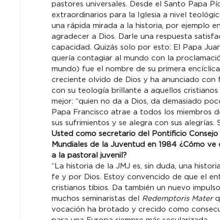
pastores universales. Desde el Santo Papa Pí
extraordinarios para la Iglesia a nivel teoló
una rápida mirada a la historia, por ejemplo e
agradecer a Dios. Darle una respuesta satisfa
capacidad. Quizás solo por esto: El Papa Juan
quería contagiar al mundo con la proclamació
mundo) fue el nombre de su primera encíclic
creciente olvido de Dios y ha anunciado con f
con su teología brillante a aquellos cristian
mejor: “quien no da a Dios, da demasiado poco
Papa Francisco atrae a todos los miembros de 
sus sufrimientos y se alegra con sus alegrías.
Usted como secretario del Pontificio Consejo p
Mundiales de la Juventud en 1984 ¿Cómo ve q
a la pastoral juvenil? 
“La historia de la JMJ es, sin duda, una histor
fe y por Dios. Estoy convencido de que el ent
cristianos tibios. Da también un nuevo impulso
muchos seminaristas del 
Redemptoris Mater
 
vocación ha brotado y crecido como consecue