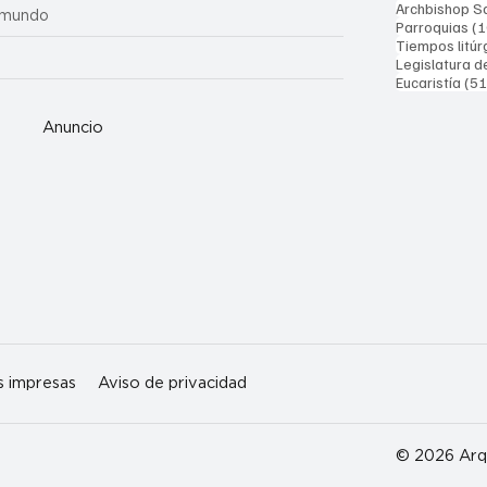
Archbishop Sa
 mundo
Parroquias
(1
Tiempos litúr
Legislatura d
Eucaristía
(51
Anuncio
s impresas
Aviso de privacidad
© 2026 Arqu