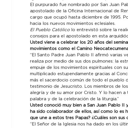
El purpurado fue nombrado por San Juan Pabl
apostolado de la Oficina Internacional de R
cargo que ocupó hasta diciembre de 1995. Por
hacia los nuevos movimientos eclesiales.
El Pueblo Católico
 lo entrevistó sobre la real
consejos para el apostolado en esta arquidióc
Usted viene a celebrar los 20 años del semina
movimientos como el Camino Neocatecumenal al
“El Santo Padre Juan Pablo II afirmó varias ve
realiza por medio de sus dos pulmones: la est
empuje de los movimientos espirituales con su
multiplicado estupendamente gracias al Concil
más el sacerdocio común de todo el pueblo d
testimonio de Jesucristo. Los miembros de los
alegría y de su amor por Cristo. Y lo hacen a 
palabra y de la celebración de la liturgia.”
Usted conoció muy bien a San Juan Pablo II 
ha sido colaborador de ellos, así como lo es
que une a estos tres Papas? ¿Cuáles son sus d
“El Señor de la Iglesia nos ha dado en los úl