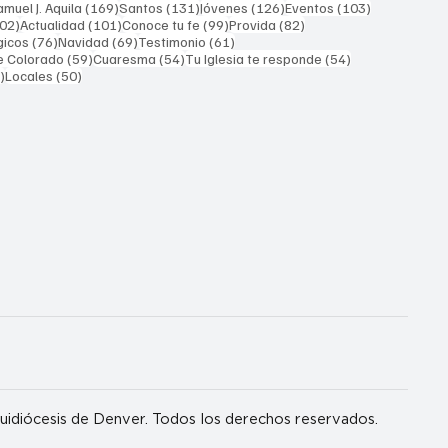
169 entradas
131 entradas
126 entradas
103 entrada
muel J. Aquila
(169)
Santos
(131)
Jóvenes
(126)
Eventos
(103)
102 entradas
101 entradas
99 entradas
82 entradas
02)
Actualidad
(101)
Conoce tu fe
(99)
Provida
(82)
76 entradas
69 entradas
61 entradas
gicos
(76)
Navidad
(69)
Testimonio
(61)
59 entradas
54 entradas
54 entradas
e Colorado
(59)
Cuaresma
(54)
Tu Iglesia te responde
(54)
51 entradas
50 entradas
)
Locales
(50)
idiócesis de Denver. Todos los derechos reservados.