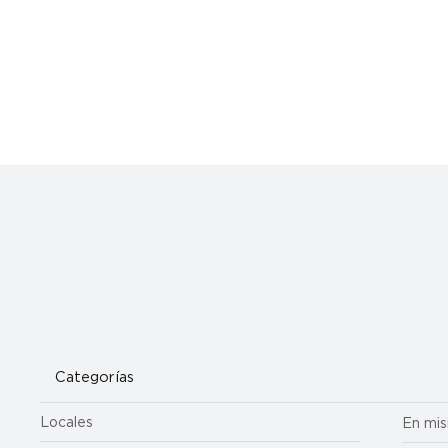
El arzobispo James invita a la arquidiócesis a orar por un
obispo hermano y amigo con cáncer de pulmón
Categorías
Locales
En mis