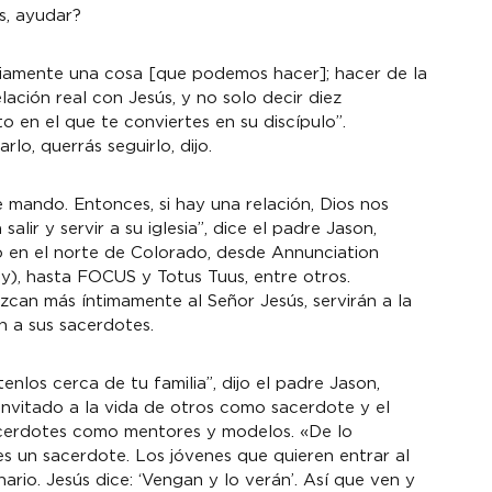
s, ayudar?
viamente una cosa [que podemos hacer]; hacer de la 
ación real con Jesús, y no solo decir diez 
o en el que te conviertes en su discípulo”.
lo, querrás seguirlo, dijo.
e mando. Entonces, si hay una relación, Dios nos 
lir y servir a su iglesia”, dice el padre Jason, 
 en el norte de Colorado, desde Annunciation 
ity), hasta FOCUS y Totus Tuus, entre otros.
zcan más íntimamente al Señor Jesús, servirán a la 
n a sus sacerdotes.
tenlos cerca de tu familia”, dijo el padre Jason, 
 invitado a la vida de otros como sacerdote y el 
acerdotes como mentores y modelos. «De lo 
s un sacerdote. Los jóvenes que quieren entrar al 
ario. Jesús dice: ‘Vengan y lo verán’. Así que ven y 