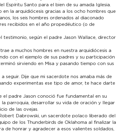
el Espíritu Santo para el bien de su amada Iglesia.
o en la arquidiócesis gracias a los ocho hombres que 
anos, los seis hombres ordenados al diaconado 
res recibidos en el año propedéutico (o de 
l testimonio, según el padre Jason Wallace, director 
atrae a muchos hombres en nuestra arquidiócesis a 
ndo con el ejemplo de sus padres y su participación 
 terminó sirviendo en Misa y pasando tiempo con sus 
s a seguir. Dije que mi sacerdote nos amaba más de 
ando experimentas ese tipo de amor, te hace darte 
ue el padre Jason conoció fue fundamental en su 
 la parroquia, desarrollar su vida de oración y llegar 
cio de las ovejas.
 Robert Dabrowski, un sacerdote polaco liberado del 
po de los Thunderbirds de Oklahoma al finalizar la 
 de honrar y agradecer a esos valientes soldados, 