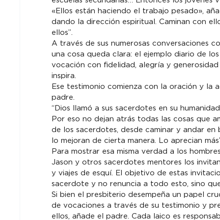
escuelas secundarias… Entonces los jóvenes v
«Ellos están haciendo el trabajo pesado», aña
dando la dirección espiritual. Caminan con ello
ellos”.
A través de sus numerosas conversaciones con
una cosa queda clara: el ejemplo diario de los
vocación con fidelidad, alegría y generosidad 
inspira.
Ese testimonio comienza con la oración y la a
padre.
“Dios llamó a sus sacerdotes en su humanidad
Por eso no dejan atrás todas las cosas que ama
de los sacerdotes, desde caminar y andar en b
lo mejoran de cierta manera. Lo aprecian más”
Para mostrar esa misma verdad a los hombres 
Jason y otros sacerdotes mentores los invita
y viajes de esquí. El objetivo de estas invitac
sacerdote y no renuncia a todo esto, sino que
Si bien el presbiterio desempeña un papel cru
de vocaciones a través de su testimonio y pre
ellos, añade el padre. Cada laico es responsab