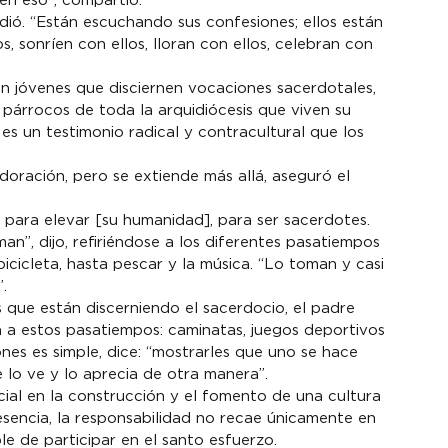
en eso”, compartió.
dió. “Están escuchando sus confesiones; ellos están 
s, sonríen con ellos, lloran con ellos, celebran con 
 jóvenes que disciernen vocaciones sacerdotales, 
 párrocos de toda la arquidiócesis que viven su 
es un testimonio radical y contracultural que los 
doración, pero se extiende más allá, aseguró el 
 para elevar [su humanidad], para ser sacerdotes. 
n”, dijo, refiriéndose a los diferentes pasatiempos 
icicleta, hasta pescar y la música. “Lo toman y casi 
.
que están discerniendo el sacerdocio, el padre 
n a estos pasatiempos: caminatas, juegos deportivos 
iones es simple, dice: “mostrarles que uno se hace 
 lo ve y lo aprecia de otra manera”.
cial en la construcción y el fomento de una cultura 
sencia, la responsabilidad no recae únicamente en 
le de participar en el santo esfuerzo.