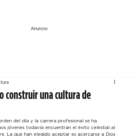
e y espiritualidad
Perspectiva
País y mundo
Fe y cultura
Anuncio
ctura
o construir una cultura de
den del día y la carrera profesional se ha 
s jóvenes todavía encuentran el éxito celestial al 
re. La que han elegido aceptar es acercarse a Dios 