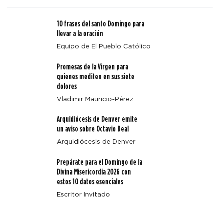
10 frases del santo Domingo para
llevar a la oración
Equipo de El Pueblo Católico
Promesas de la Virgen para
Santidad en Estados Unidos: 5 testigos católicos que
quienes mediten en sus siete
sirvieron a los vulnerables con valentía
dolores
Vladimir Mauricio-Pérez
Arquidiócesis de Denver emite
un aviso sobre Octavio Beal
Arquidiócesis de Denver
Prepárate para el Domingo de la
Divina Misericordia 2026 con
estos 10 datos esenciales
Escritor Invitado