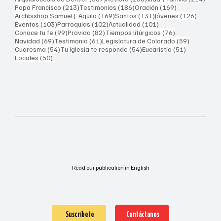
213 entradas
186 entradas
169 entradas
Papa Francisco
(213)
Testimonios
(186)
Oración
(169)
169 entradas
131 entradas
126 ent
Archbishop Samuel J. Aquila
(169)
Santos
(131)
Jóvenes
(126)
103 entradas
102 entradas
101 entradas
Eventos
(103)
Parroquias
(102)
Actualidad
(101)
99 entradas
82 entradas
76 entradas
Conoce tu fe
(99)
Provida
(82)
Tiempos litúrgicos
(76)
69 entradas
61 entradas
59 entrad
Navidad
(69)
Testimonio
(61)
Legislatura de Colorado
(59)
54 entradas
54 entradas
51 entrada
Cuaresma
(54)
Tu Iglesia te responde
(54)
Eucaristía
(51)
50 entradas
Locales
(50)
Read our publication in English
Suscríbete
Contáctanos