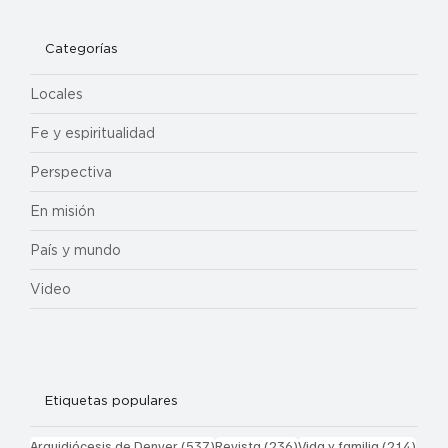
Categorías
Locales
Fe y espiritualidad
Perspectiva
En misión
País y mundo
Video
Etiquetas populares
537 entradas
236 entradas
214 
Arquidiócesis de Denver
(537)
Revista
(236)
Vida y familia
(214)