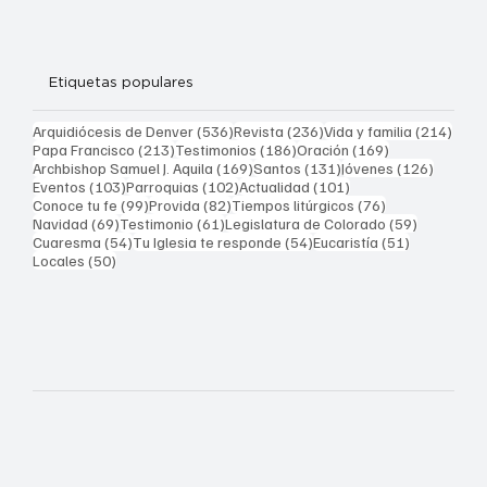
Etiquetas populares
536 entradas
236 entradas
214 
Arquidiócesis de Denver
(536)
Revista
(236)
Vida y familia
(214)
213 entradas
186 entradas
169 entradas
Papa Francisco
(213)
Testimonios
(186)
Oración
(169)
169 entradas
131 entradas
126 ent
Archbishop Samuel J. Aquila
(169)
Santos
(131)
Jóvenes
(126)
103 entradas
102 entradas
101 entradas
Eventos
(103)
Parroquias
(102)
Actualidad
(101)
99 entradas
82 entradas
76 entradas
Conoce tu fe
(99)
Provida
(82)
Tiempos litúrgicos
(76)
69 entradas
61 entradas
59 entrad
Navidad
(69)
Testimonio
(61)
Legislatura de Colorado
(59)
54 entradas
54 entradas
51 entrada
Cuaresma
(54)
Tu Iglesia te responde
(54)
Eucaristía
(51)
50 entradas
Locales
(50)