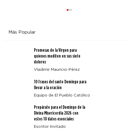
Más Popular
Promesas de la Virgen para
quienes mediten en sus siete
dolores
Vladimir Mauricio-Pérez
Santidad en Estados Unidos: 5 testigos católicos que
10 frases del santo Domingo para
sirvieron a los vulnerables con valentía
llevar a la oración
Equipo de El Pueblo Católico
Prepárate para el Domingo de la
Divina Misericordia 2026 con
estos 10 datos esenciales
Escritor Invitado