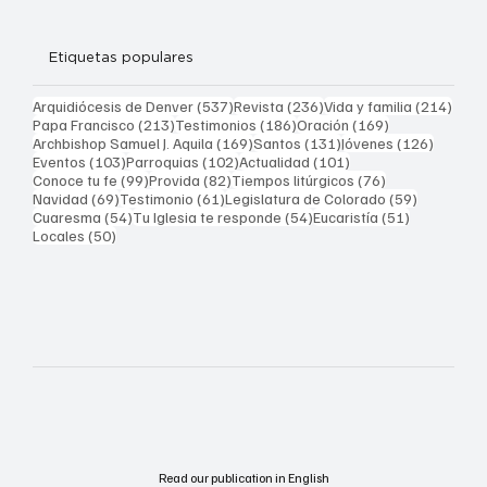
Etiquetas populares
537 entradas
236 entradas
214 
Arquidiócesis de Denver
(537)
Revista
(236)
Vida y familia
(214)
213 entradas
186 entradas
169 entradas
Papa Francisco
(213)
Testimonios
(186)
Oración
(169)
169 entradas
131 entradas
126 ent
Archbishop Samuel J. Aquila
(169)
Santos
(131)
Jóvenes
(126)
103 entradas
102 entradas
101 entradas
Eventos
(103)
Parroquias
(102)
Actualidad
(101)
99 entradas
82 entradas
76 entradas
Conoce tu fe
(99)
Provida
(82)
Tiempos litúrgicos
(76)
69 entradas
61 entradas
59 entrad
Navidad
(69)
Testimonio
(61)
Legislatura de Colorado
(59)
54 entradas
54 entradas
51 entrada
Cuaresma
(54)
Tu Iglesia te responde
(54)
Eucaristía
(51)
50 entradas
Locales
(50)
Read our publication in English