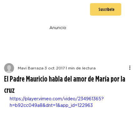
Suscríbete
Anuncio
Mavi Barraza
3 oct 2017
1 min de lectura
El Padre Mauricio habla del amor de María por la
cruz
https://player.vimeo.com/video/234961365?
h=b92cc049a8&dnt=1&app_id=122963