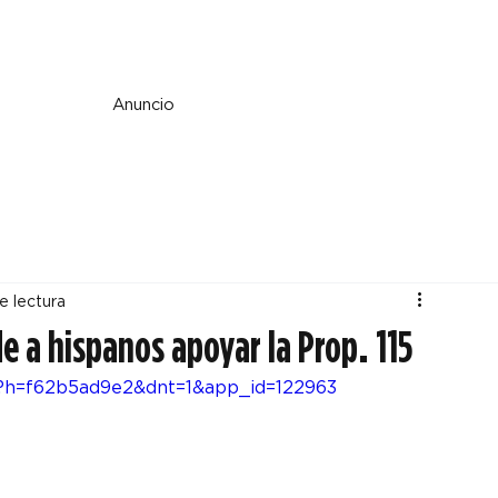
e y espiritualidad
Perspectiva
País y mundo
Fe y cultura
Anuncio
e lectura
e a hispanos apoyar la Prop. 115
19?h=f62b5ad9e2&dnt=1&app_id=122963