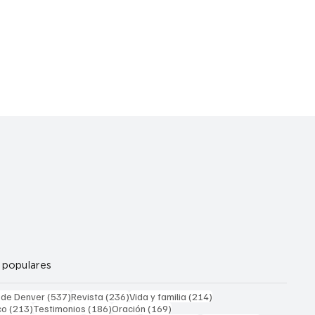
 populares
537 entradas
236 entradas
214 entradas
 de Denver
(537)
Revista
(236)
Vida y familia
(214)
213 entradas
186 entradas
169 entradas
co
(213)
Testimonios
(186)
Oración
(169)