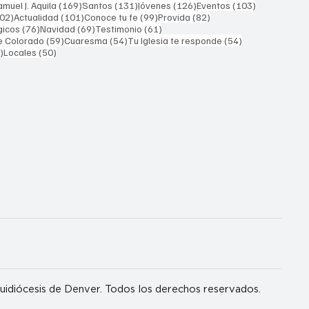
169 entradas
131 entradas
126 entradas
103 entrada
muel J. Aquila
(169)
Santos
(131)
Jóvenes
(126)
Eventos
(103)
102 entradas
101 entradas
99 entradas
82 entradas
02)
Actualidad
(101)
Conoce tu fe
(99)
Provida
(82)
76 entradas
69 entradas
61 entradas
gicos
(76)
Navidad
(69)
Testimonio
(61)
59 entradas
54 entradas
54 entradas
e Colorado
(59)
Cuaresma
(54)
Tu Iglesia te responde
(54)
51 entradas
50 entradas
)
Locales
(50)
idiócesis de Denver. Todos los derechos reservados.