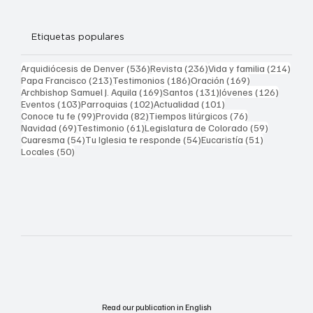
Etiquetas populares
536 entradas
236 entradas
214 
Arquidiócesis de Denver
(536)
Revista
(236)
Vida y familia
(214)
213 entradas
186 entradas
169 entradas
Papa Francisco
(213)
Testimonios
(186)
Oración
(169)
169 entradas
131 entradas
126 ent
Archbishop Samuel J. Aquila
(169)
Santos
(131)
Jóvenes
(126)
103 entradas
102 entradas
101 entradas
Eventos
(103)
Parroquias
(102)
Actualidad
(101)
99 entradas
82 entradas
76 entradas
Conoce tu fe
(99)
Provida
(82)
Tiempos litúrgicos
(76)
69 entradas
61 entradas
59 entrad
Navidad
(69)
Testimonio
(61)
Legislatura de Colorado
(59)
54 entradas
54 entradas
51 entrada
Cuaresma
(54)
Tu Iglesia te responde
(54)
Eucaristía
(51)
50 entradas
Locales
(50)
Read our publication in English