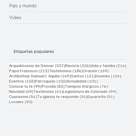
País y mundo
Video
Etiquetas populares
537 entradas
236 entradas
214 
Arquidiócesis de Denver
(537)
Revista
(236)
Vida y familia
(214)
213 entradas
186 entradas
169 entradas
Papa Francisco
(213)
Testimonios
(186)
Oración
(169)
169 entradas
131 entradas
126 ent
Archbishop Samuel J. Aquila
(169)
Santos
(131)
Jóvenes
(126)
103 entradas
102 entradas
101 entradas
Eventos
(103)
Parroquias
(102)
Actualidad
(101)
99 entradas
82 entradas
76 entradas
Conoce tu fe
(99)
Provida
(82)
Tiempos litúrgicos
(76)
69 entradas
61 entradas
59 entrad
Navidad
(69)
Testimonio
(61)
Legislatura de Colorado
(59)
54 entradas
54 entradas
51 entrada
Cuaresma
(54)
Tu Iglesia te responde
(54)
Eucaristía
(51)
50 entradas
Locales
(50)