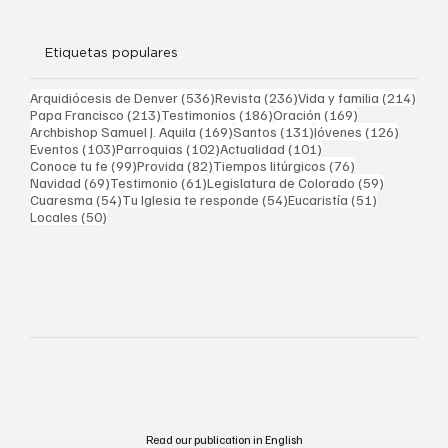
Etiquetas populares
536 entradas
236 entradas
214 
Arquidiócesis de Denver
(536)
Revista
(236)
Vida y familia
(214)
213 entradas
186 entradas
169 entradas
Papa Francisco
(213)
Testimonios
(186)
Oración
(169)
169 entradas
131 entradas
126 ent
Archbishop Samuel J. Aquila
(169)
Santos
(131)
Jóvenes
(126)
103 entradas
102 entradas
101 entradas
Eventos
(103)
Parroquias
(102)
Actualidad
(101)
99 entradas
82 entradas
76 entradas
Conoce tu fe
(99)
Provida
(82)
Tiempos litúrgicos
(76)
69 entradas
61 entradas
59 entrad
Navidad
(69)
Testimonio
(61)
Legislatura de Colorado
(59)
54 entradas
54 entradas
51 entrada
Cuaresma
(54)
Tu Iglesia te responde
(54)
Eucaristía
(51)
50 entradas
Locales
(50)
Read our publication in English