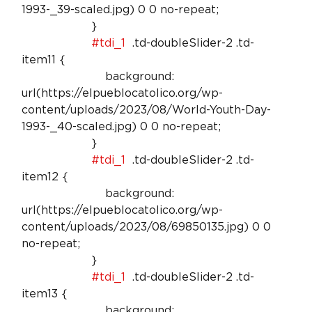
1993-_39-scaled.jpg) 0 0 no-repeat;

                    }

#tdi_1
  .td-doubleSlider-2 .td-
item11 {

                        background: 
url(https://elpueblocatolico.org/wp-
content/uploads/2023/08/World-Youth-Day-
1993-_40-scaled.jpg) 0 0 no-repeat;

                    }

#tdi_1
  .td-doubleSlider-2 .td-
item12 {

                        background: 
url(https://elpueblocatolico.org/wp-
content/uploads/2023/08/69850135.jpg) 0 0 
no-repeat;

                    }

#tdi_1
  .td-doubleSlider-2 .td-
item13 {

                        background: 