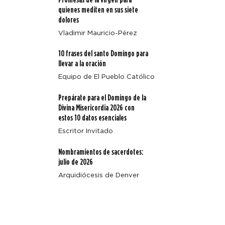
quienes mediten en sus siete
dolores
Vladimir Mauricio-Pérez
Alegría y diversión toman las alturas en Fiat Fest del
10 frases del santo Domingo para
campamento Annunciation Heights
llevar a la oración
Equipo de El Pueblo Católico
Prepárate para el Domingo de la
Divina Misericordia 2026 con
estos 10 datos esenciales
Escritor Invitado
Nombramientos de sacerdotes:
julio de 2026
Arquidiócesis de Denver