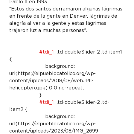
Pablo II en 1993.
“Estos dos santos derramaron algunas lágrimas 
en frente de la gente en Denver, lágrimas de 
alegría al ver a la gente y estas lágrimas 
trajeron luz a muchas personas”.
#tdi_1
  .td-doubleSlider-2 .td-item1 
{

                        background: 
url(https://elpueblocatolico.org/wp-
content/uploads/2018/08/webJPII-
helicoptero.jpg) 0 0 no-repeat;

                    }

#tdi_1
  .td-doubleSlider-2 .td-
item2 {

                        background: 
url(https://elpueblocatolico.org/wp-
content/uploads/2023/08/IMG_2699-