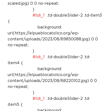
scaled.jpg) 0 0 no-repeat;

                    }

#tdi_1
  .td-doubleSlider-2 .td-item3 
{

                        background: 
url(https://elpueblocatolico.org/wp-
content/uploads/2023/08/69850088.jpg) 0 0 
no-repeat;

                    }

#tdi_1
  .td-doubleSlider-2 .td-
item4 {

                        background: 
url(https://elpueblocatolico.org/wp-
content/uploads/2023/08/68220102.jpg) 0 0 
no-repeat;

                    }

#tdi_1
  .td-doubleSlider-2 .td-
item5 {

                        background: 