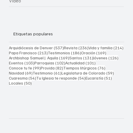
Video
Etiquetas populares
537 entradas
236 entradas
214 
Arquidiócesis de Denver
(537)
Revista
(236)
Vida y familia
(214)
213 entradas
186 entradas
169 entradas
Papa Francisco
(213)
Testimonios
(186)
Oración
(169)
169 entradas
131 entradas
126 ent
Archbishop Samuel J. Aquila
(169)
Santos
(131)
Jóvenes
(126)
103 entradas
102 entradas
101 entradas
Eventos
(103)
Parroquias
(102)
Actualidad
(101)
99 entradas
82 entradas
76 entradas
Conoce tu fe
(99)
Provida
(82)
Tiempos litúrgicos
(76)
69 entradas
61 entradas
59 entrad
Navidad
(69)
Testimonio
(61)
Legislatura de Colorado
(59)
54 entradas
54 entradas
51 entrada
Cuaresma
(54)
Tu Iglesia te responde
(54)
Eucaristía
(51)
50 entradas
Locales
(50)