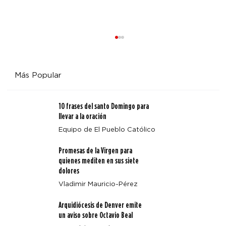
Más Popular
10 frases del santo Domingo para
llevar a la oración
Equipo de El Pueblo Católico
Promesas de la Virgen para
Pasillos de hospital convertidos en tierra santa:
quienes mediten en sus siete
ministros extraordinarios comparten el amor sanador
dolores
de Cristo
Vladimir Mauricio-Pérez
Arquidiócesis de Denver emite
un aviso sobre Octavio Beal