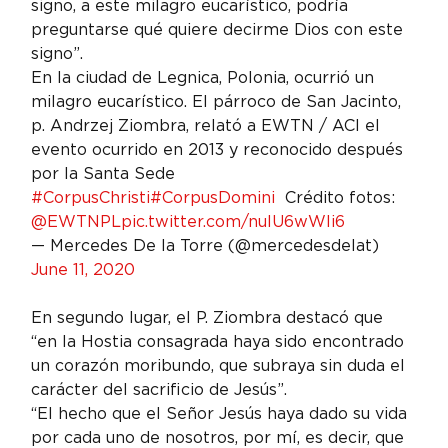
signo, a este milagro eucarístico, podría 
preguntarse qué quiere decirme Dios con este 
signo”.
En la ciudad de Legnica, Polonia, ocurrió un 
milagro eucarístico. El párroco de San Jacinto, 
p. Andrzej Ziombra, relató a EWTN / ACI el 
evento ocurrido en 2013 y reconocido después 
por la Santa Sede 
#CorpusChristi
#CorpusDomini
  Crédito fotos: 
@EWTNPL
pic.twitter.com/nuIU6wWli6
— Mercedes De la Torre (@mercedesdelat) 
June 11, 2020
En segundo lugar, el P. Ziombra destacó que 
“en la Hostia consagrada haya sido encontrado 
un corazón moribundo, que subraya sin duda el 
carácter del sacrificio de Jesús”.
“El hecho que el Señor Jesús haya dado su vida 
por cada uno de nosotros, por mí, es decir, que 