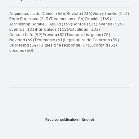
536 entradas
236 entradas
214 
Arquidiócesis de Denver
(536)
Revista
(236)
Vida y familia
(214)
213 entradas
186 entradas
169 entradas
Papa Francisco
(213)
Testimonios
(186)
Oración
(169)
169 entradas
131 entradas
126 ent
Archbishop Samuel J. Aquila
(169)
Santos
(131)
Jóvenes
(126)
103 entradas
102 entradas
101 entradas
Eventos
(103)
Parroquias
(102)
Actualidad
(101)
99 entradas
82 entradas
76 entradas
Conoce tu fe
(99)
Provida
(82)
Tiempos litúrgicos
(76)
69 entradas
61 entradas
59 entrad
Navidad
(69)
Testimonio
(61)
Legislatura de Colorado
(59)
54 entradas
54 entradas
51 entrada
Cuaresma
(54)
Tu Iglesia te responde
(54)
Eucaristía
(51)
50 entradas
Locales
(50)
Read our publication in English