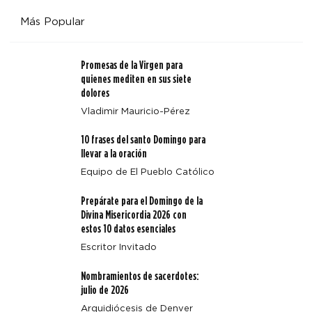
Más Popular
Promesas de la Virgen para
quienes mediten en sus siete
dolores
Vladimir Mauricio-Pérez
Alegría y diversión toman las alturas en Fiat Fest del
10 frases del santo Domingo para
campamento Annunciation Heights
llevar a la oración
Equipo de El Pueblo Católico
Prepárate para el Domingo de la
Divina Misericordia 2026 con
estos 10 datos esenciales
Escritor Invitado
Nombramientos de sacerdotes:
julio de 2026
Arquidiócesis de Denver