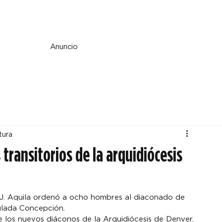
e y espiritualidad
Perspectiva
País y mundo
Fe y cultura
Anuncio
tura
transitorios de la arquidiócesis
 J. Aquila ordenó a ocho hombres al diaconado de 
ulada Concepción.

los nuevos diáconos de la Arquidiócesis de Denver, 