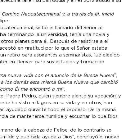
tecumenal en su parroquia y en el 2012 asistió a su 
 Camino Neocatecumenal y, a través de él, inició 
ipe.

ocatecumenal, sintió el llamado del Señor al 
a terminando la universidad, tenía una novia y 
tros planes para él. Después de resistirse a el 
 aceptó en gratitud por lo que el Señor estaba 
n retiro para aspirantes a seminaristas, fue elegido 
ter en Denver para sus estudios y formación 
una nueva vida con el anuncio de la Buena Nueva
”, 
r a los demás esta misma Buena Nueva que cambió 
 como Él me encontró a mí”.
 el Padre Pedro, quien siempre alentó su vocación, y 
e ha visto milagros en su vida y en otros, han 
han ayudado durante todo el proceso. De la misma 
ncia de mantenerse humilde y escuchar lo que Dios 
tu mano de la cabeza de Felipe, de lo contrario se 
umilde y que pida ayuda a Dios”, concluyó el nuevo 