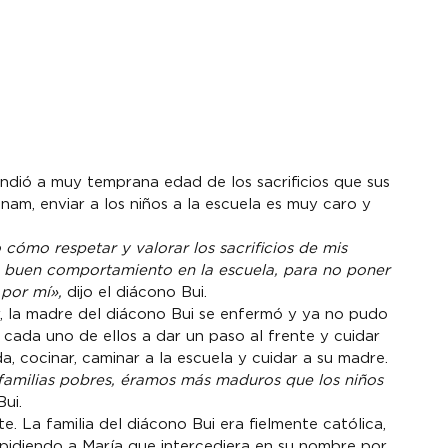
ndió a muy temprana edad de los sacrificios que sus 
nam, enviar a los niños a la escuela es muy caro y 
 cómo respetar y valorar los sacrificios de mis 
n buen comportamiento en la escuela, para no poner 
por mí»,
 dijo el diácono Bui.

 la madre del diácono Bui se enfermó y ya no pudo 
 cada uno de ellos a dar un paso al frente y cuidar 
amilias pobres, éramos más maduros que los niños 
ui.

te. La familia del diácono Bui era fielmente católica, 
 pidiendo a María que intercediera en su nombre por 