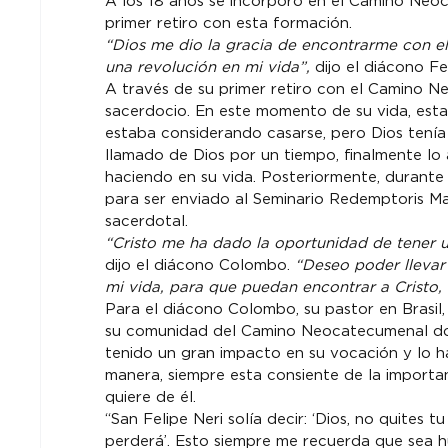
A los 18 años se incorporó en el Camino Neoca
“Dios me dio la gracia de encontrarme con el
una revolución en mi vida”,
 dijo el diácono Fel
A través de su primer retiro con el Camino Ne
sacerdocio. En este momento de su vida, estab
estaba considerando casarse, pero Dios tenía o
llamado de Dios por un tiempo, finalmente lo
haciendo en su vida. Posteriormente, durante u
para ser enviado al Seminario Redemptoris Ma
“Cristo me ha dado la oportunidad de tener 
dijo el diácono Colombo. 
“Deseo poder lleva
mi vida, para que puedan encontrar a Cristo,
Para el diácono Colombo, su pastor en Brasil,
su comunidad del Camino Neocatecumenal dond
tenido un gran impacto en su vocación y lo 
manera, siempre esta consiente de la importa
quiere de él.

“San Felipe Neri solía decir: ‘Dios, no quites 
perderá’. Esto siempre me recuerda que sea h