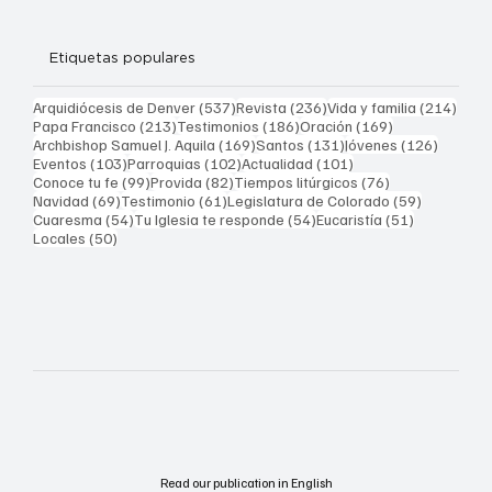
Etiquetas populares
537 entradas
236 entradas
214 
Arquidiócesis de Denver
(537)
Revista
(236)
Vida y familia
(214)
213 entradas
186 entradas
169 entradas
Papa Francisco
(213)
Testimonios
(186)
Oración
(169)
169 entradas
131 entradas
126 ent
Archbishop Samuel J. Aquila
(169)
Santos
(131)
Jóvenes
(126)
103 entradas
102 entradas
101 entradas
Eventos
(103)
Parroquias
(102)
Actualidad
(101)
99 entradas
82 entradas
76 entradas
Conoce tu fe
(99)
Provida
(82)
Tiempos litúrgicos
(76)
69 entradas
61 entradas
59 entrad
Navidad
(69)
Testimonio
(61)
Legislatura de Colorado
(59)
54 entradas
54 entradas
51 entrada
Cuaresma
(54)
Tu Iglesia te responde
(54)
Eucaristía
(51)
50 entradas
Locales
(50)
Read our publication in English