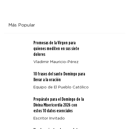
Más Popular
Cuando la misericordia nos llama por nuestro nombre:
una reflexión sobre el arte de santa María Magdalena
Promesas de la Virgen para
quienes mediten en sus siete
dolores
Vladimir Mauricio-Pérez
10 frases del santo Domingo para
llevar a la oración
Equipo de El Pueblo Católico
Prepárate para el Domingo de la
Divina Misericordia 2026 con
estos 10 datos esenciales
Escritor Invitado