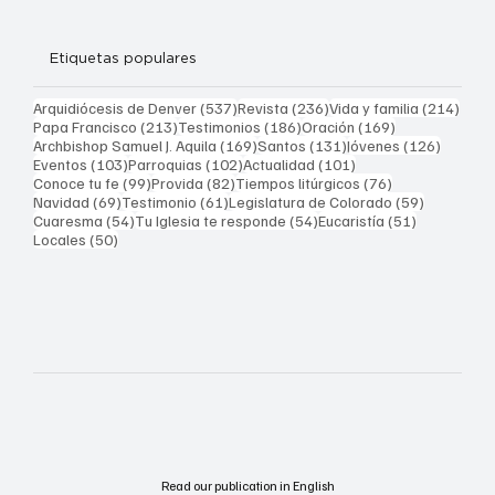
Etiquetas populares
537 entradas
236 entradas
214 
Arquidiócesis de Denver
(537)
Revista
(236)
Vida y familia
(214)
213 entradas
186 entradas
169 entradas
Papa Francisco
(213)
Testimonios
(186)
Oración
(169)
169 entradas
131 entradas
126 ent
Archbishop Samuel J. Aquila
(169)
Santos
(131)
Jóvenes
(126)
103 entradas
102 entradas
101 entradas
Eventos
(103)
Parroquias
(102)
Actualidad
(101)
99 entradas
82 entradas
76 entradas
Conoce tu fe
(99)
Provida
(82)
Tiempos litúrgicos
(76)
69 entradas
61 entradas
59 entrad
Navidad
(69)
Testimonio
(61)
Legislatura de Colorado
(59)
54 entradas
54 entradas
51 entrada
Cuaresma
(54)
Tu Iglesia te responde
(54)
Eucaristía
(51)
50 entradas
Locales
(50)
Read our publication in English