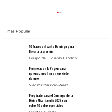
Más Popular
10 frases del santo Domingo para
llevar a la oración
Equipo de El Pueblo Católico
Promesas de la Virgen para
Arquidiócesis de Denver emite un aviso sobre Octavio
quienes mediten en sus siete
Beal
dolores
Vladimir Mauricio-Pérez
Prepárate para el Domingo de la
Divina Misericordia 2026 con
estos 10 datos esenciales