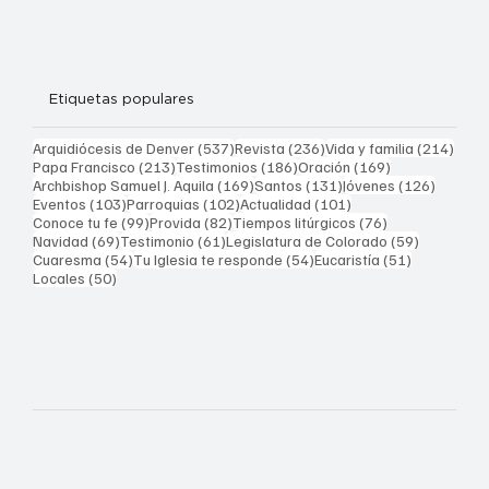
Etiquetas populares
537 entradas
236 entradas
214 
Arquidiócesis de Denver
(537)
Revista
(236)
Vida y familia
(214)
213 entradas
186 entradas
169 entradas
Papa Francisco
(213)
Testimonios
(186)
Oración
(169)
169 entradas
131 entradas
126 ent
Archbishop Samuel J. Aquila
(169)
Santos
(131)
Jóvenes
(126)
103 entradas
102 entradas
101 entradas
Eventos
(103)
Parroquias
(102)
Actualidad
(101)
99 entradas
82 entradas
76 entradas
Conoce tu fe
(99)
Provida
(82)
Tiempos litúrgicos
(76)
69 entradas
61 entradas
59 entrad
Navidad
(69)
Testimonio
(61)
Legislatura de Colorado
(59)
54 entradas
54 entradas
51 entrada
Cuaresma
(54)
Tu Iglesia te responde
(54)
Eucaristía
(51)
50 entradas
Locales
(50)