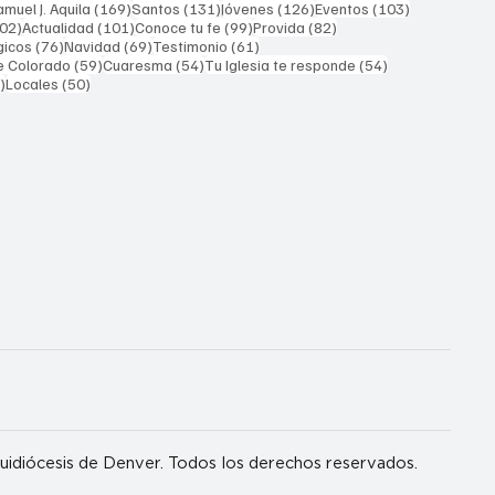
169 entradas
131 entradas
126 entradas
103 entrada
muel J. Aquila
(169)
Santos
(131)
Jóvenes
(126)
Eventos
(103)
102 entradas
101 entradas
99 entradas
82 entradas
02)
Actualidad
(101)
Conoce tu fe
(99)
Provida
(82)
76 entradas
69 entradas
61 entradas
gicos
(76)
Navidad
(69)
Testimonio
(61)
59 entradas
54 entradas
54 entradas
e Colorado
(59)
Cuaresma
(54)
Tu Iglesia te responde
(54)
51 entradas
50 entradas
)
Locales
(50)
idiócesis de Denver. Todos los derechos reservados.