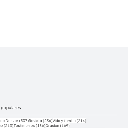
 populares
537 entradas
236 entradas
214 entradas
 de Denver
(537)
Revista
(236)
Vida y familia
(214)
213 entradas
186 entradas
169 entradas
co
(213)
Testimonios
(186)
Oración
(169)