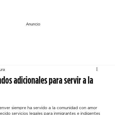
e y espiritualidad
Perspectiva
País y mundo
Fe y cultura
Anuncio
ura
dos adicionales para servir a la
enver siempre ha servido a la comunidad con amor 
cido servicios legales para inmigrantes e indigentes 