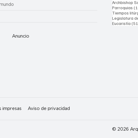
Archbishop Sa
 mundo
Parroquias
(1
Tiempos litúr
Legislatura d
Eucaristía
(51
Anuncio
s impresas
Aviso de privacidad
© 2026 Arqu