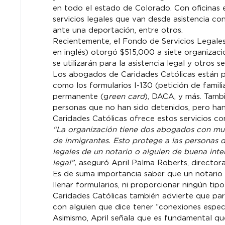
en todo el estado de Colorado. Con oficinas 
servicios legales que van desde asistencia con
ante una deportación, entre otros.
Recientemente, el Fondo de Servicios Legales
en inglés) otorgó $515,000 a siete organizaci
se utilizarán para la asistencia legal y otros
Los abogados de Caridades Católicas están p
como los formularios I-130 (petición de familia
permanente (g
reen card
), DACA, y más. Tamb
personas que no han sido detenidos, pero han
Caridades Católicas ofrece estos servicios con
“La organización tiene dos abogados con muc
de inmigrantes. Esto protege a las personas 
legales de un notario o alguien de buena int
legal”, 
aseguró April Palma Roberts, directora
Es de suma importancia saber que un notario 
llenar formularios, ni proporcionar ningún ti
Caridades Católicas también advierte que par
con alguien que dice tener “conexiones especi
Asimismo, April señala que es fundamental qu