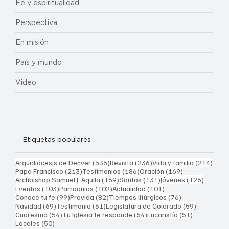
Fe y espiritualidad
Perspectiva
En misión
País y mundo
Video
Etiquetas populares
536 entradas
236 entradas
214 
Arquidiócesis de Denver
(536)
Revista
(236)
Vida y familia
(214)
213 entradas
186 entradas
169 entradas
Papa Francisco
(213)
Testimonios
(186)
Oración
(169)
169 entradas
131 entradas
126 ent
Archbishop Samuel J. Aquila
(169)
Santos
(131)
Jóvenes
(126)
103 entradas
102 entradas
101 entradas
Eventos
(103)
Parroquias
(102)
Actualidad
(101)
99 entradas
82 entradas
76 entradas
Conoce tu fe
(99)
Provida
(82)
Tiempos litúrgicos
(76)
69 entradas
61 entradas
59 entrad
Navidad
(69)
Testimonio
(61)
Legislatura de Colorado
(59)
54 entradas
54 entradas
51 entrada
Cuaresma
(54)
Tu Iglesia te responde
(54)
Eucaristía
(51)
50 entradas
Locales
(50)