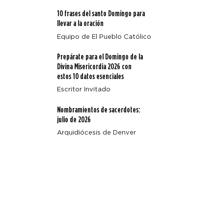
Pasillos de hospital convertidos en tierra santa:
10 frases del santo Domingo para
ministros extraordinarios comparten el amor sanador
llevar a la oración
de Cristo
Equipo de El Pueblo Católico
Prepárate para el Domingo de la
Divina Misericordia 2026 con
estos 10 datos esenciales
Escritor Invitado
Nombramientos de sacerdotes:
julio de 2026
Arquidiócesis de Denver