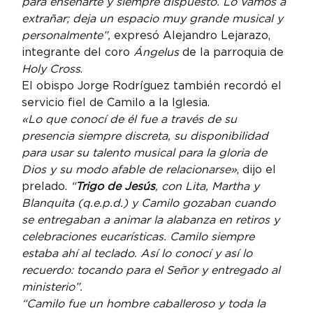
para enseñarte y siempre dispuesto. Lo vamos a 
extrañar; deja un espacio muy grande musical y 
personalmente”,
 expresó Alejandro Lejarazo, 
integrante del coro 
Ángelus
 de la parroquia de 
Holy Cross
.
El obispo Jorge Rodríguez también recordó el 
servicio fiel de Camilo a la Iglesia.
«Lo que conocí de él fue a través de su 
presencia siempre discreta, su disponibilidad 
para usar su talento musical para la gloria de 
Dios y su modo afable de relacionarse»
, dijo el 
prelado. 
“
Trigo
 de Jesús
, con Lita, Martha y 
Blanquita (q.e.p.d.) y Camilo gozaban cuando 
se entregaban a animar la alabanza en retiros y 
celebraciones eucarísticas. Camilo siempre 
estaba ahí al teclado. Así lo conocí y así lo 
recuerdo: tocando para el Señor y entregado al 
ministerio”.
“
Camilo fue un hombre caballeroso y toda la 