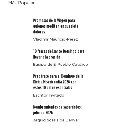
Más Popular
Promesas de la Virgen para
quienes mediten en sus siete
dolores
Vladimir Mauricio-Pérez
Alegría y diversión toman las alturas en Fiat Fest del
10 frases del santo Domingo para
campamento Annunciation Heights
llevar a la oración
Equipo de El Pueblo Católico
Prepárate para el Domingo de la
Divina Misericordia 2026 con
estos 10 datos esenciales
Escritor Invitado
Nombramientos de sacerdotes:
julio de 2026
Arquidiócesis de Denver