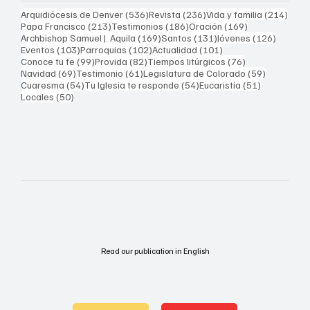
536 entradas
236 entradas
214 
Arquidiócesis de Denver
(536)
Revista
(236)
Vida y familia
(214)
213 entradas
186 entradas
169 entradas
Papa Francisco
(213)
Testimonios
(186)
Oración
(169)
169 entradas
131 entradas
126 ent
Archbishop Samuel J. Aquila
(169)
Santos
(131)
Jóvenes
(126)
103 entradas
102 entradas
101 entradas
Eventos
(103)
Parroquias
(102)
Actualidad
(101)
99 entradas
82 entradas
76 entradas
Conoce tu fe
(99)
Provida
(82)
Tiempos litúrgicos
(76)
69 entradas
61 entradas
59 entrad
Navidad
(69)
Testimonio
(61)
Legislatura de Colorado
(59)
54 entradas
54 entradas
51 entrada
Cuaresma
(54)
Tu Iglesia te responde
(54)
Eucaristía
(51)
50 entradas
Locales
(50)
Read our publication in English