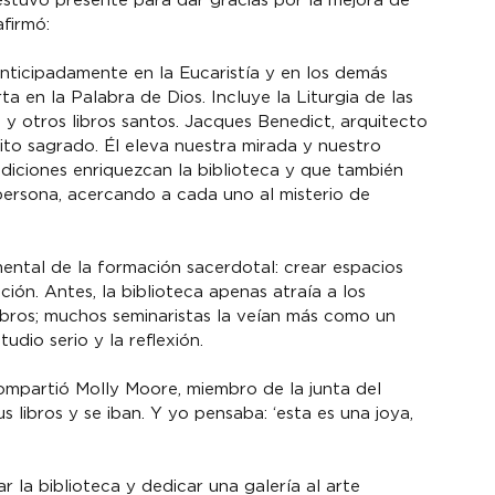
 estuvo presente para dar gracias por la mejora de 
afirmó:
anticipadamente en la Eucaristía y en los demás 
a en la Palabra de Dios. Incluye la Liturgia de las 
os y otros libros santos. Jacques Benedict, arquitecto 
sito sagrado. Él eleva nuestra mirada y nuestro 
adiciones enriquezcan la biblioteca y que también 
persona, acercando a cada uno al misterio de 
ntal de la formación sacerdotal: crear espacios 
ón. Antes, la biblioteca apenas atraía a los 
ibros; muchos seminaristas la veían más como un 
dio serio y la reflexión.
compartió Molly Moore, miembro de la junta del 
 libros y se iban. Y yo pensaba: ‘esta es una joya, 
r la biblioteca y dedicar una galería al arte 