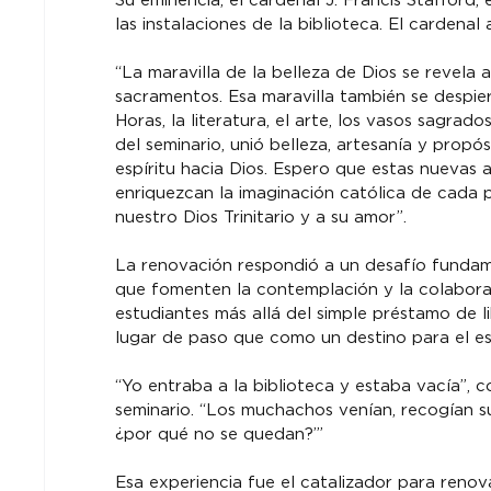
Su eminencia, el cardenal J. Francis Stafford,
las instalaciones de la biblioteca. El cardenal 
“La maravilla de la belleza de Dios se revela 
sacramentos. Esa maravilla también se despiert
Horas, la literatura, el arte, los vasos sagrad
del seminario, unió belleza, artesanía y propó
espíritu hacia Dios. Espero que estas nuevas 
enriquezcan la imaginación católica de cada 
nuestro Dios Trinitario y a su amor”.
La renovación respondió a un desafío fundame
que fomenten la contemplación y la colaboraci
estudiantes más allá del simple préstamo de l
lugar de paso que como un destino para el estu
“Yo entraba a la biblioteca y estaba vacía”, 
seminario. “Los muchachos venían, recogían sus
¿por qué no se quedan?’”
Esa experiencia fue el catalizador para renova