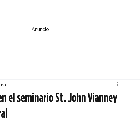
e y espiritualidad
Perspectiva
País y mundo
Fe y cultura
Anuncio
ura
en el seminario St. John Vianney
ral