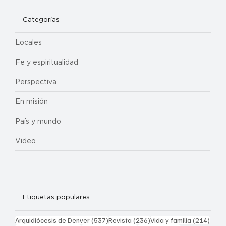
Categorías
Locales
Fe y espiritualidad
Perspectiva
En misión
País y mundo
Video
Etiquetas populares
537 entradas
236 entradas
214 
Arquidiócesis de Denver
(537)
Revista
(236)
Vida y familia
(214)