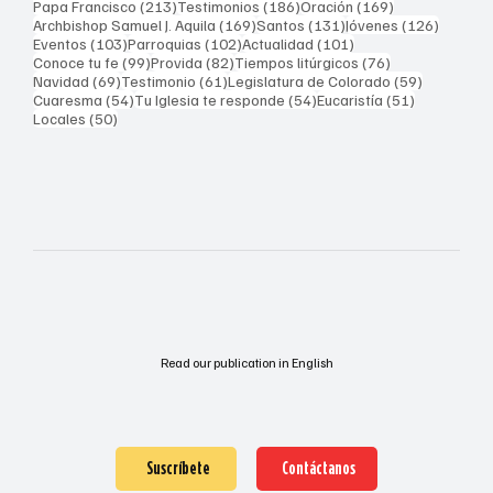
213 entradas
186 entradas
169 entradas
Papa Francisco
(213)
Testimonios
(186)
Oración
(169)
169 entradas
131 entradas
126 ent
Archbishop Samuel J. Aquila
(169)
Santos
(131)
Jóvenes
(126)
103 entradas
102 entradas
101 entradas
Eventos
(103)
Parroquias
(102)
Actualidad
(101)
99 entradas
82 entradas
76 entradas
Conoce tu fe
(99)
Provida
(82)
Tiempos litúrgicos
(76)
69 entradas
61 entradas
59 entrad
Navidad
(69)
Testimonio
(61)
Legislatura de Colorado
(59)
54 entradas
54 entradas
51 entrada
Cuaresma
(54)
Tu Iglesia te responde
(54)
Eucaristía
(51)
50 entradas
Locales
(50)
Read our publication in English
Suscríbete
Contáctanos