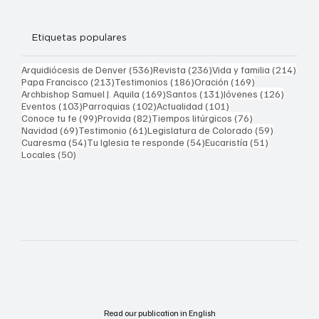
Etiquetas populares
536 entradas
236 entradas
214 
Arquidiócesis de Denver
(536)
Revista
(236)
Vida y familia
(214)
213 entradas
186 entradas
169 entradas
Papa Francisco
(213)
Testimonios
(186)
Oración
(169)
169 entradas
131 entradas
126 ent
Archbishop Samuel J. Aquila
(169)
Santos
(131)
Jóvenes
(126)
103 entradas
102 entradas
101 entradas
Eventos
(103)
Parroquias
(102)
Actualidad
(101)
99 entradas
82 entradas
76 entradas
Conoce tu fe
(99)
Provida
(82)
Tiempos litúrgicos
(76)
69 entradas
61 entradas
59 entrad
Navidad
(69)
Testimonio
(61)
Legislatura de Colorado
(59)
54 entradas
54 entradas
51 entrada
Cuaresma
(54)
Tu Iglesia te responde
(54)
Eucaristía
(51)
50 entradas
Locales
(50)
Read our publication in English