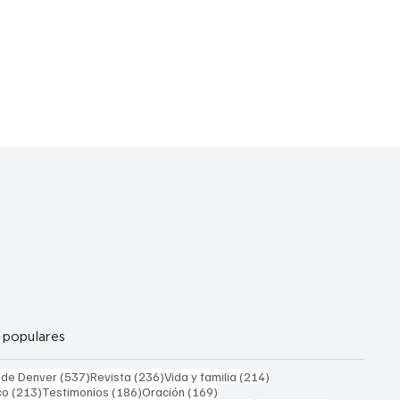
 populares
537 entradas
236 entradas
214 entradas
 de Denver
(537)
Revista
(236)
Vida y familia
(214)
213 entradas
186 entradas
169 entradas
co
(213)
Testimonios
(186)
Oración
(169)