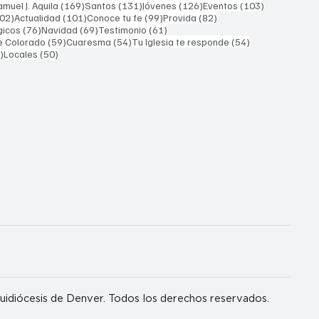
169 entradas
131 entradas
126 entradas
103 entrada
muel J. Aquila
(169)
Santos
(131)
Jóvenes
(126)
Eventos
(103)
102 entradas
101 entradas
99 entradas
82 entradas
02)
Actualidad
(101)
Conoce tu fe
(99)
Provida
(82)
76 entradas
69 entradas
61 entradas
gicos
(76)
Navidad
(69)
Testimonio
(61)
59 entradas
54 entradas
54 entradas
e Colorado
(59)
Cuaresma
(54)
Tu Iglesia te responde
(54)
51 entradas
50 entradas
)
Locales
(50)
idiócesis de Denver. Todos los derechos reservados.