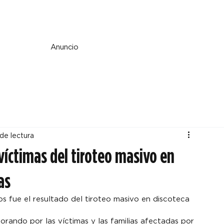
e y espiritualidad
Perspectiva
País y mundo
Fe y cultura
Anuncio
 de lectura
víctimas del tiroteo masivo en
as
 fue el resultado del tiroteo masivo en discoteca 
rando por las víctimas y las familias afectadas por 