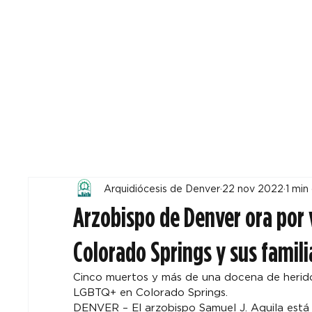
Todos
Locales
F
Arquidiócesis de Denver
22 nov 2022
1 min
Arzobispo de Denver ora por 
Colorado Springs y sus famili
Cinco muertos y más de una docena de heridos
LGBTQ+ en Colorado Springs.
DENVER – El arzobispo Samuel J. Aquila está o