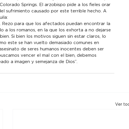
olorado Springs. El arzobispo pide a los fieles orar 
del sufrimiento causado por este terrible hecho. A 
ila:
o. Rezo para que los afectados puedan encontrar la 
o a los romanos, en la que los exhorta a no dejarse 
ien. Si bien los motivos siguen sin estar claros, lo 
omo este se han vuelto demasiado comunes en 
asesinato de seres humanos inocentes deben ser 
buscamos vencer el mal con el bien, debemos 
ado a imagen y semejanza de Dios”.
Ver to