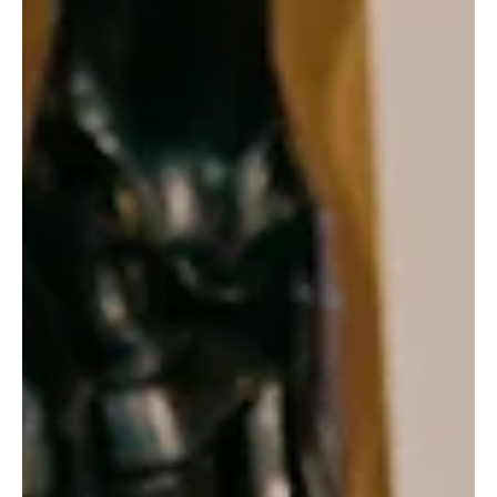
El “club secreto” que nadie quiere: crecer como hijo de padres
divorciados
Una mujer comparte cómo las heridas de la infancia, la ansiedad y
la pérdida moldearon su vida —y cómo Cristo la condujo hacia la
gracia, la sanación y la libertad. Amanda de niña posa con sus
padres poco antes de su divorcio. (Foto cortesía de Amanda
Flageolle) Por Amanda Flageolle Me gustaría contarles una
historia. No es un cuento de hadas, aunque sí tiene un final feliz. No
es una tragedia, aunque sí conlleva pérdida y tristeza. Es una
historia real, es mi historia. Mi hi