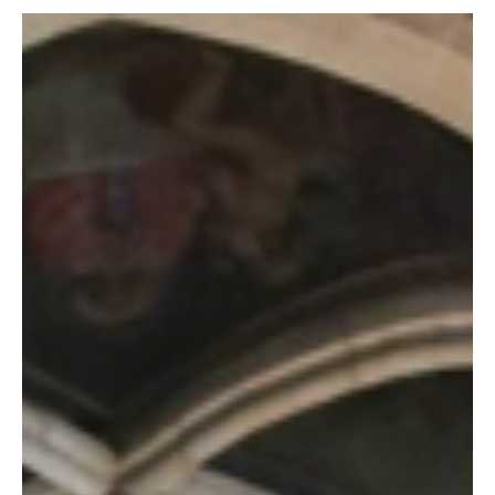
Escritor Invitado
11 mar
4 min de lectura
Católicos de Denver se reúnen para llevar al altar las heridas
del racismo en una Misa especial
El obispo auxiliar de Denver, Jorge Rodríguez, celebró la Misa anual
por la Sanación y la Reconciliación, patrocinada por el Comité
Arquidiocesano para la Igualdad Racial y la Justicia. (Foto de Ryan